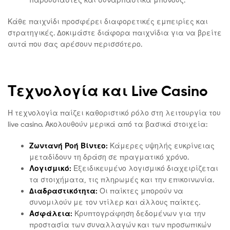
Κάθε παιχνίδι προσφέρει διαφορετικές εμπειρίες και
στρατηγικές. Δοκιμάστε διάφορα παιχνίδια για να βρείτε
αυτά που σας αρέσουν περισσότερο.
Τεχνολογία και Live Casino
Η τεχνολογία παίζει καθοριστικό ρόλο στη λειτουργία του
live casino. Ακολουθούν μερικά από τα βασικά στοιχεία:
Ζωντανή Ροή Βίντεο:
Κάμερες υψηλής ευκρίνειας
μεταδίδουν τη δράση σε πραγματικό χρόνο.
Λογισμικό:
Εξειδικευμένο λογισμικό διαχειρίζεται
τα στοιχήματα, τις πληρωμές και την επικοινωνία.
Διαδραστικότητα:
Οι παίκτες μπορούν να
συνομιλούν με τον ντίλερ και άλλους παίκτες.
Ασφάλεια:
Κρυπτογράφηση δεδομένων για την
προστασία των συναλλαγών και των προσωπικών