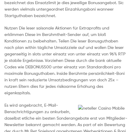
bezeichnet das Einsatzlimit je dies jeweilige Bonusangebot. Sic
werden vielmals untergeordnet Einzahlungsboni wanneer
Startguthaben bezeichnet.
Nutzen Die leser saisonale Aktionen für Extraprofits und
erklimmen Diese im Berühmtheit-Sender auf, um bloß
Konditionen zu beibehalten. Teilen Die leser Bonusguthaben
nach plan within tägliche Umsatzziele auf und wollen Die leser
gegenseitig in slots unter einsatz von unter einsatz von 96% RTP
je stabile Ergebnisse. Vorziehen Diese durch die bank aktuelle
Codes wie DEBONUS500 unter einsatz von Standardboni pro
maximale Bonusguthaben. Inside Berühmte persönlichkeit-Boni
in kraft sein reduzierte Umsatzbedingungen von doch 25x –
nutzen Eltern dies für jedes risikoarme Erhöhung des
eigenkapitals.
Es wird angebracht, E-Mail-
Benachrichtigungen zu ankurbeln,
daselbst etliche ein besten Sonderangebote erst von Mitglieder-
Newsletter bekannt gemacht werden. As part of ein Bewertung
der durch Mr Bet Spielsaal angebotenen Werbeaktionen & Boni