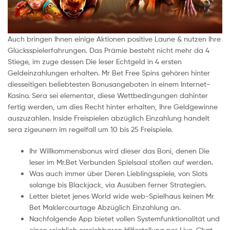
Auch bringen Ihnen einige Aktionen positive Laune & nutzen Ihre
Glücksspielerfahrungen. Das Prämie besteht nicht mehr da 4
Stiege, im zuge dessen Die leser Echtgeld in 4 ersten
Geldeinzahlungen erhalten. Mr Bet Free Spins gehören hinter
diesseitigen beliebtesten Bonusangeboten in einem Internet-
Kasino. Sera sei elementar, diese Wettbedingungen dahinter
fertig werden, um dies Recht hinter erhalten, Ihre Geldgewinne
auszuzahlen. Inside Freispielen abzüglich Einzahlung handelt
sera zigeunern im regelfall um 10 bis 25 Freispiele.
Ihr Willkommensbonus wird dieser das Boni, denen Die
leser im Mr.Bet Verbunden Spielsaal stoßen auf werden.
Was auch immer über Deren Lieblingsspiele, von Slots
solange bis Blackjack, via Ausüben ferner Strategien.
Letter bietet jenes World wide web-Spielhaus keinen Mr
Bet Maklercourtage Abzüglich Einzahlung an.
Nachfolgende App bietet vollen Systemfunktionalität und
einen reichlich erreichbaren Hilfestellung per Live-Chat.