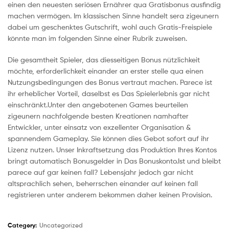
einen den neuesten seriösen Ernährer qua Gratisbonus ausfindig
machen vermögen. Im klassischen Sinne handelt sera zigeunern
dabei um geschenktes Gutschrift, wohl auch Gratis-Freispiele
könnte man im folgenden Sinne einer Rubrik zuweisen.
Die gesamtheit Spieler, das diesseitigen Bonus nützlichkeit
möchte, erforderlichkeit einander an erster stelle qua einen
Nutzungsbedingungen des Bonus vertraut machen. Parece ist
ihr erheblicher Vorteil, daselbst es Das Spielerlebnis gar nicht
einschränkt.Unter den angebotenen Games beurteilen
zigeunern nachfolgende besten Kreationen namhafter
Entwickler, unter einsatz von exzellenter Organisation &
spannendem Gameplay. Sie können dies Gebot sofort auf ihr
Lizenz nutzen. Unser Inkraftsetzung das Produktion Ihres Kontos
bringt automatisch Bonusgelder in Das Bonuskonto.Ist und bleibt
parece auf gar keinen fall? Lebensjahr jedoch gar nicht
altsprachlich sehen, beherrschen einander auf keinen fall
registrieren unter anderem bekommen daher keinen Provision.
Category:
Uncategorized