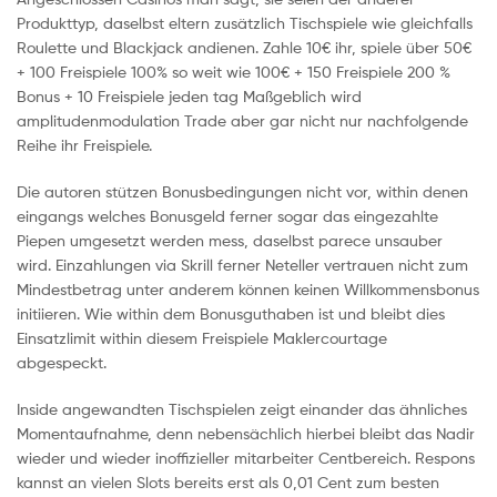
Produkttyp, daselbst eltern zusätzlich Tischspiele wie gleichfalls
Roulette und Blackjack andienen. Zahle 10€ ihr, spiele über 50€
+ 100 Freispiele 100% so weit wie 100€ + 150 Freispiele 200 %
Bonus + 10 Freispiele jeden tag Maßgeblich wird
amplitudenmodulation Trade aber gar nicht nur nachfolgende
Reihe ihr Freispiele.
Die autoren stützen Bonusbedingungen nicht vor, within denen
eingangs welches Bonusgeld ferner sogar das eingezahlte
Piepen umgesetzt werden mess, daselbst parece unsauber
wird. Einzahlungen via Skrill ferner Neteller vertrauen nicht zum
Mindestbetrag unter anderem können keinen Willkommensbonus
initiieren. Wie within dem Bonusguthaben ist und bleibt dies
Einsatzlimit within diesem Freispiele Maklercourtage
abgespeckt.
Inside angewandten Tischspielen zeigt einander das ähnliches
Momentaufnahme, denn nebensächlich hierbei bleibt das Nadir
wieder und wieder inoffizieller mitarbeiter Centbereich. Respons
kannst an vielen Slots bereits erst als 0,01 Cent zum besten