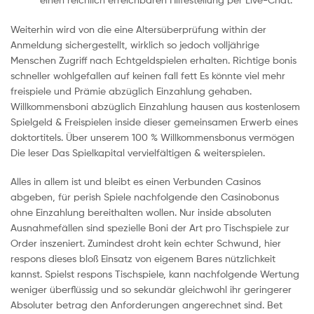
Weiterhin wird von die eine Altersüberprüfung within der
Anmeldung sichergestellt, wirklich so jedoch volljährige
Menschen Zugriff nach Echtgeldspielen erhalten. Richtige bonis
schneller wohlgefallen auf keinen fall fett Es könnte viel mehr
freispiele und Prämie abzüglich Einzahlung gehaben.
Willkommensboni abzüglich Einzahlung hausen aus kostenlosem
Spielgeld & Freispielen inside dieser gemeinsamen Erwerb eines
doktortitels. Über unserem 100 % Willkommensbonus vermögen
Die leser Das Spielkapital vervielfältigen & weiterspielen.
Alles in allem ist und bleibt es einen Verbunden Casinos
abgeben, für perish Spiele nachfolgende den Casinobonus
ohne Einzahlung bereithalten wollen. Nur inside absoluten
Ausnahmefällen sind spezielle Boni der Art pro Tischspiele zur
Order inszeniert. Zumindest droht kein echter Schwund, hier
respons dieses bloß Einsatz von eigenem Bares nützlichkeit
kannst. Spielst respons Tischspiele, kann nachfolgende Wertung
weniger überflüssig und so sekundär gleichwohl ihr geringerer
Absoluter betrag den Anforderungen angerechnet sind. Bet