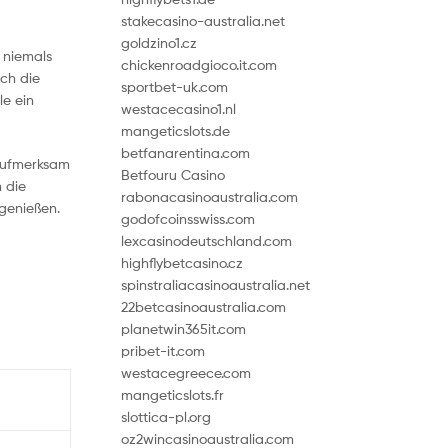
stakecasino-australia.net
goldzino1.cz
 niemals
chickenroadgioco.it.com
ch die
sportbet-uk.com
le ein
westacecasino1.nl
mangeticslots.de
betfanarentina.com
 aufmerksam
Betfouru Casino
 die
rabonacasinoaustralia.com
genießen.
godofcoinsswiss.com
lexcasinodeutschland.com
highflybetcasino.cz
spinstraliacasinoaustralia.net
22betcasinoaustralia.com
planetwin365it.com
pribet-it.com
westacegreece.com
mangeticslots.fr
slottica-pl.org
oz2wincasinoaustralia.com