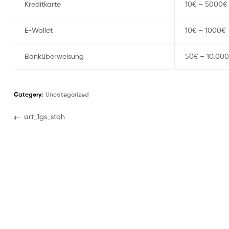
Kreditkarte
10€ – 5000€
E-Wallet
10€ – 1000€
Banküberweisung
50€ – 10.00
Category:
Uncategorized
art_1gs_stqh