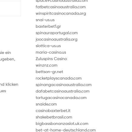
space9casinoaustralia.com
fatbetcasinoaustralia.com
winspiritcasinocanada.org
snai-us.us
baxterbet1.gr
spinauraportugal.com
joocasinoaustralia.org
slottica-us.us
maria-casino.us
ie ein
Zuluspins Casino
zugeben,
winznz.com
bettson-gr.net
rocketplayscanada.com
nd klicken
spinangacasinoaustralia.com
eues
dafabetcasinoaustralia.com
tortugacasinocanada.com
snaide.com
casinobaxterbet.it
shakebetbrasil.com
bigbassbonanzaslot.uk.com
bet-at-home-deutschland.com