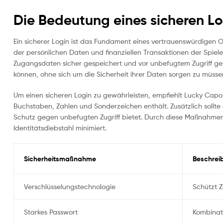
Die Bedeutung eines sicheren L
Ein sicherer Login ist das Fundament eines vertrauenswürdigen 
der persönlichen Daten und finanziellen Transaktionen der Spie
Zugangsdaten sicher gespeichert und vor unbefugtem Zugriff gesc
können, ohne sich um die Sicherheit ihrer Daten sorgen zu müsse
Um einen sicheren Login zu gewährleisten, empfiehlt Lucky Capo
Buchstaben, Zahlen und Sonderzeichen enthält. Zusätzlich sollte 
Schutz gegen unbefugten Zugriff bietet. Durch diese Maßnahmen 
Identitätsdiebstahl minimiert.
Sicherheitsmaßnahme
Beschrei
Verschlüsselungstechnologie
Schützt 
Starkes Passwort
Kombinat