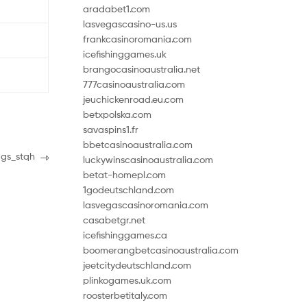
aradabet1.com
lasvegascasino-us.us
frankcasinoromania.com
icefishinggames.uk
brangocasinoaustralia.net
777casinoaustralia.com
jeuchickenroad.eu.com
betxpolska.com
savaspins1.fr
bbetcasinoaustralia.com
1gs_stqh
luckywinscasinoaustralia.com
betat-homepl.com
1godeutschland.com
lasvegascasinoromania.com
casabetgr.net
icefishinggames.ca
boomerangbetcasinoaustralia.com
jeetcitydeutschland.com
plinkogames.uk.com
roosterbetitaly.com