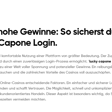
ohe Gewinne: So sicherst du
 Capone Login.
d komfortable Nutzung einer Plattform von größter Bedeutung. Der Z
d durch einen zuverlässigen Login-Prozess ermöglicht. ‘
lucky capone 
 zu einer Welt voller Spannung und potenzieller Gewinne. Ein reibungs
utauchen und die zahlreichen Vorteile des Casinos voll auszuschöpfen.
 Online-Casinos entscheidende Faktoren. Ein einfacher und sicherer L
den und schafft Vertrauen. Die Möglichkeit, schnell und unkomplizier
d kundenorientiertes Handeln. Dieser Aspekt ist besonders wichtig, da 
tezeiten vermeiden möchten.