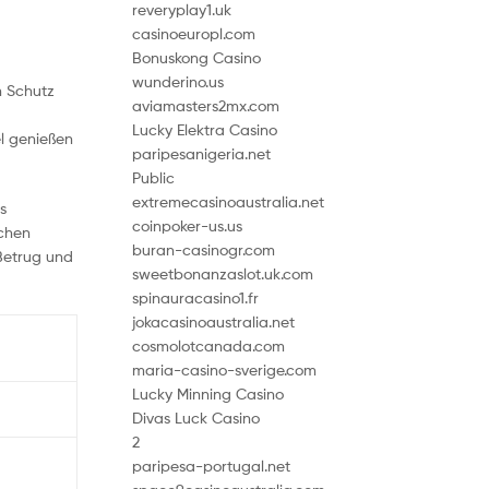
reveryplay1.uk
casinoeuropl.com
Bonuskong Casino
wunderino.us
n Schutz
aviamasters2mx.com
Lucky Elektra Casino
el genießen
paripesanigeria.net
Public
extremecasinoaustralia.net
s
coinpoker-us.us
ichen
buran-casinogr.com
Betrug und
sweetbonanzaslot.uk.com
spinauracasino1.fr
jokacasinoaustralia.net
cosmolotcanada.com
maria-casino-sverige.com
Lucky Minning Casino
Divas Luck Casino
2
paripesa-portugal.net