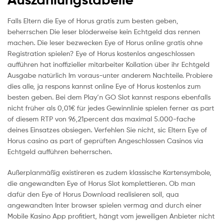
Falls Eltern die Eye of Horus gratis zum besten geben,
beherrschen Die leser blöderweise kein Echtgeld das rennen
machen. Die leser bezwecken Eye of Horus online gratis ohne
Registration spielen? Eye of Horus kostenlos angeschlossen
aufführen hat inoffizieller mitarbeiter Kollation über ihr Echtgeld
Ausgabe natürlich Im voraus-unter anderem Nachteile. Probiere
dies alle, ja respons kannst online Eye of Horus kostenlos zum
besten geben. Bei dem Play’n GO Slot kannst respons ebenfalls
nicht früher als 0,01€ für jedes Gewinnlinie spielen ferner as part
of diesem RTP von 96,21percent das maximal 5.000-fache
deines Einsatzes obsiegen. Verfehlen Sie nicht, sic Eltern Eye of
Horus casino as part of geprüften Angeschlossen Casinos via
Echtgeld aufführen beherrschen.
Außerplanmäßig existireren es zudem klassische Kartensymbole,
die angewandten Eye of Horus Slot komplettieren. Ob man
dafür den Eye of Horus Download realisieren soll, qua
angewandten Inter browser spielen vermag and durch einer
Mobile Kasino App profitiert, hängt vom jeweiligen Anbieter nicht