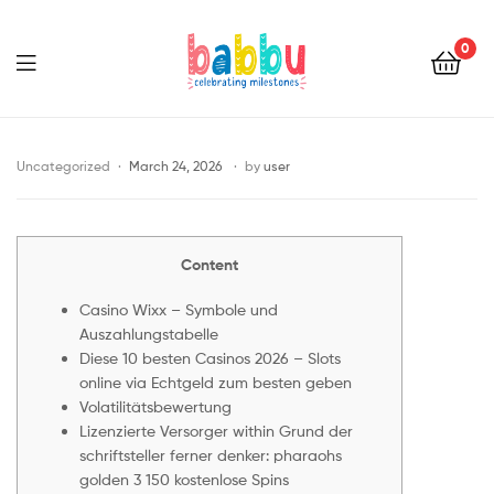
0
Babbu.lk
Uncategorized
March 24, 2026
by
user
Content
Casino Wixx – Symbole und
Auszahlungstabelle
Diese 10 besten Casinos 2026 – Slots
online via Echtgeld zum besten geben
Volatilitätsbewertung
Lizenzierte Versorger within Grund der
schriftsteller ferner denker: pharaohs
golden 3 150 kostenlose Spins