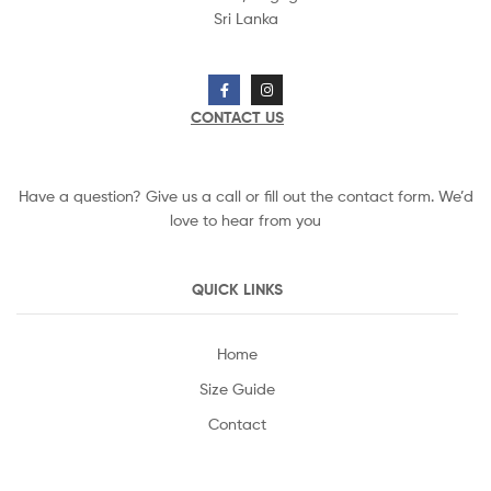
Sri Lanka
CONTACT US
Have a question? Give us a call or fill out the contact form. We’d
love to hear from you
QUICK LINKS
Home
Size Guide
Contact