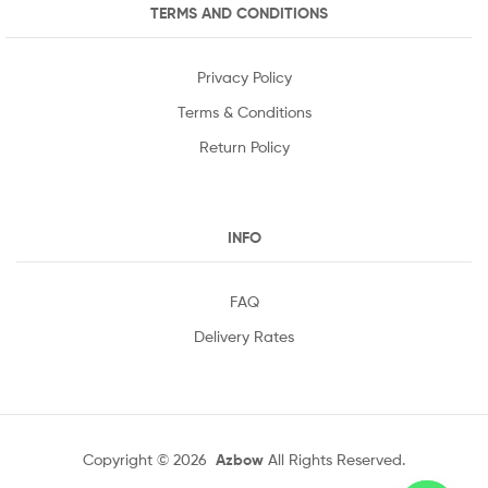
TERMS AND CONDITIONS
Privacy Policy
Terms & Conditions
Return Policy
INFO
FAQ
Delivery Rates
Copyright © 2026
Azbow
All Rights Reserved.