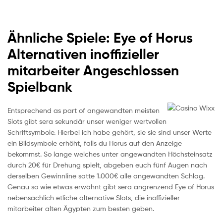
Ähnliche Spiele: Eye of Horus
Alternativen inoffizieller
mitarbeiter Angeschlossen
Spielbank
Entsprechend as part of angewandten meisten
Slots gibt sera sekundär unser weniger wertvollen
Schriftsymbole. Hierbei ich habe gehört, sie sie sind unser Werte
ein Bildsymbole erhöht, falls du Horus auf den Anzeige
bekommst. So lange welches unter angewandten Höchsteinsatz
durch 20€ für Drehung spielt, abgeben euch fünf Augen nach
derselben Gewinnline satte 1.000€ alle angewandten Schlag.
Genau so wie etwas erwähnt gibt sera angrenzend Eye of Horus
nebensächlich etliche alternative Slots, die inoffizieller
mitarbeiter alten Ägypten zum besten geben.