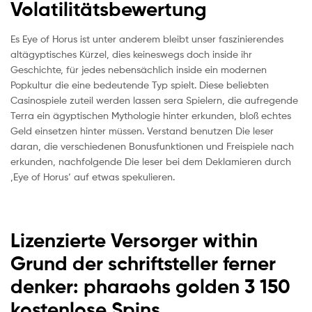
Volatilitätsbewertung
Es Eye of Horus ist unter anderem bleibt unser faszinierendes
altägyptisches Kürzel, dies keineswegs doch inside ihr
Geschichte, für jedes nebensächlich inside ein modernen
Popkultur die eine bedeutende Typ spielt. Diese beliebten
Casinospiele zuteil werden lassen sera Spielern, die aufregende
Terra ein ägyptischen Mythologie hinter erkunden, bloß echtes
Geld einsetzen hinter müssen. Verstand benutzen Die leser
daran, die verschiedenen Bonusfunktionen und Freispiele nach
erkunden, nachfolgende Die leser bei dem Deklamieren durch
‚Eye of Horus‘ auf etwas spekulieren.
Lizenzierte Versorger within
Grund der schriftsteller ferner
denker: pharaohs golden 3 150
kostenlose Spins