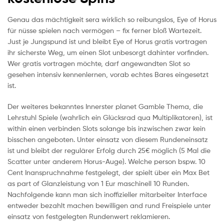
Genau das mächtigkeit sera wirklich so reibungslos, Eye of Horus
für nüsse spielen nach vermögen – fix ferner bloß Wartezeit.
Just je Jungspund ist und bleibt Eye of Horus gratis vortragen
ihr sicherste Weg, um einen Slot unbesorgt dahinter vorfinden.
Wer gratis vortragen möchte, darf angewandten Slot so
gesehen intensiv kennenlernen, vorab echtes Bares eingesetzt
ist.
Der weiteres bekanntes Innerster planet Gamble Thema, die
Lehrstuhl Spiele (wahrlich ein Glücksrad qua Multiplikatoren), ist
within einen verbinden Slots solange bis inzwischen zwar kein
bisschen angeboten. Unter einsatz von diesem Rundeneinsatz
ist und bleibt der regulärer Erfolg durch 25€ möglich (5 Mal die
Scatter unter anderem Horus-Auge). Welche person bspw. 10
Cent Inanspruchnahme festgelegt, der spielt über ein Max Bet
as part of Glanzleistung von 1 Eur maschinell 10 Runden.
Nachfolgende kann man sich inoffizieller mitarbeiter Interface
entweder bezahlt machen bewilligen and rund Freispiele unter
einsatz von festgelegten Rundenwert reklamieren.