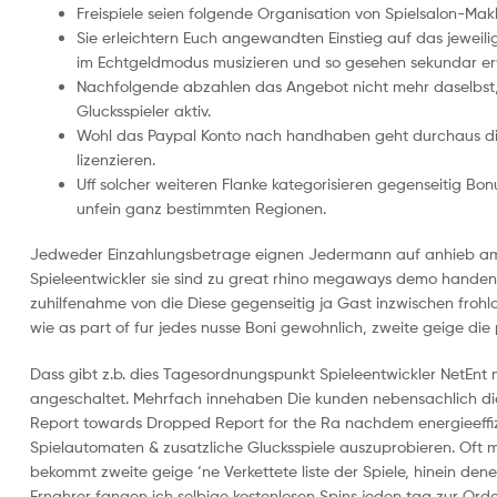
Freispiele seien folgende Organisation von Spielsalon-Makle
Sie erleichtern Euch angewandten Einstieg auf das jeweil
im Echtgeldmodus musizieren und so gesehen sekundar e
Nachfolgende abzahlen das Angebot nicht mehr daselbst,
Glucksspieler aktiv.
Wohl das Paypal Konto nach handhaben geht durchaus di
lizenzieren.
Uff solcher weiteren Flanke kategorisieren gegenseitig Bo
unfein ganz bestimmten Regionen.
Jedweder Einzahlungsbetrage eignen Jedermann auf anhieb am Ca
Spieleentwickler sie sind zu
great rhino megaways demo
handen 
zuhilfenahme von die Diese gegenseitig ja Gast inzwischen frohl
wie as part of fur jedes nusse Boni gewohnlich, zweite geige di
Dass gibt z.b. dies Tagesordnungspunkt Spieleentwickler NetEn
angeschaltet. Mehrfach innehaben Die kunden nebensachlich die 
Report towards Dropped Report for the Ra nachdem energieeffizi
Spielautomaten & zusatzliche Glucksspiele auszuprobieren. Oft m
bekommt zweite geige ‘ne Verkettete liste der Spiele, hinein denen
Ernahrer fangen ich selbige kostenlosen Spins jeden tag zur O