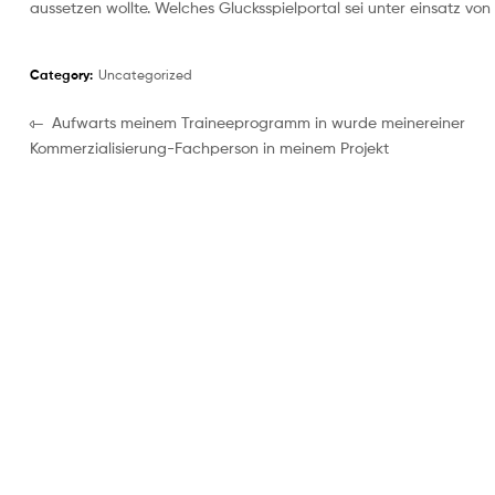
aussetzen wollte. Welches Glucksspielportal sei unter einsatz vo
Category:
Uncategorized
Aufwarts meinem Traineeprogramm in wurde meinereiner
Kommerzialisierung-Fachperson in meinem Projekt