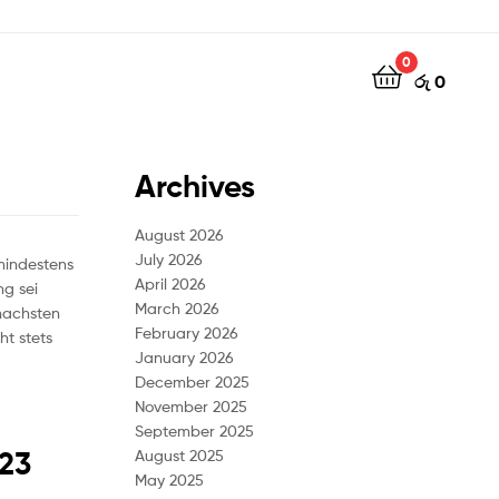
0
රු
0
Archives
August 2026
July 2026
 mindestens
April 2026
ng sei
March 2026
 nachsten
February 2026
ht stets
January 2026
December 2025
November 2025
September 2025
023
August 2025
May 2025