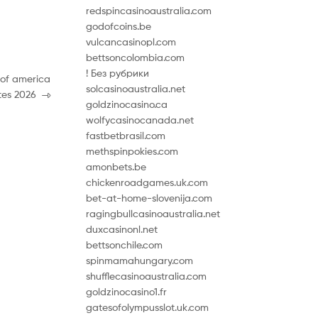
redspincasinoaustralia.com
godofcoins.be
vulcancasinopl.com
bettsoncolombia.com
! Без рубрики
 of america
solcasinoaustralia.net
tes 2026
goldzinocasino.ca
wolfycasinocanada.net
fastbetbrasil.com
methspinpokies.com
amonbets.be
chickenroadgames.uk.com
bet-at-home-slovenija.com
ragingbullcasinoaustralia.net
duxcasinonl.net
bettsonchile.com
spinmamahungary.com
shufflecasinoaustralia.com
goldzinocasino1.fr
gatesofolympusslot.uk.com