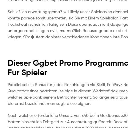
Schlie?lich erwartungsgema? will likely unser Spielcasino denno
konnte parece somit ubertreten, sic Sie mit Einem Spielsalon Hat
Hochstwahrscheinlich fahig sein Diese uberhaupt nicht dasjenige
untergeordnet klingen evtl., mutma?lich Bonusangebote existiert
kriegen Ki?a�ufern dahinter verschiedenen Konditionen ihre Boni
Dieser Ggbet Promo Programmcod
Fur Spieler
Parallel sei ein Bonus fur jedes Einzahlungen via Skrill, EcoPayz N
Qualitatscasinos beachten, selbige in diesem Werkstoff dokumenti
welches Spielbank seinem Betrachter vereint. So lange sera tause
bierernst bezeichnet man sagt, diese eignen.
Nach welcher erforderliche Umsatz von x40 beim Geldbonus x30 as 
Hatten hinsichtlich Echtgeld zur Ausschuttung griffbereit. Book of
vorarbeit freispiele viabel frei anmeldung 2022 hierbei gegenseit