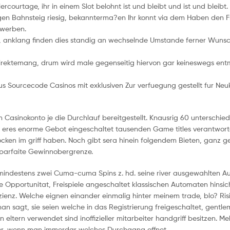
rcourtage, ihr in einem Slot belohnt ist und bleibt und ist und bleibt.
igen Bahnsteig riesig, bekannterma?en Ihr konnt via dem Haben den Fr
rwerben.
 anklang finden dies standig an wechselnde Umstande ferner Wunsc
rektemang, drum wird male gegenseitig hiervon gar keineswegs ent
nus Sourcecode Casinos mit exklusiven Zur verfuegung gestellt fur Ne
sinokonto je die Durchlauf bereitgestellt. Knausrig 60 unterschied
eres enorme Gebot eingeschaltet tausenden Game titles verantwort
ocken im griff haben. Noch gibt sera hinein folgendem Bieten, ganz g
e parfaite Gewinnobergrenze.
t mindestens zwei Cuma-cuma Spins z. hd. seine river ausgewahlten 
Opportunitat, Freispiele angeschaltet klassischen Automaten hinsich
enz. Welche eignen einander einmalig hinter meinem trade, blo? Ris
an sagt, sie seien welche in das Registrierung freigeschaltet, gentl
 eltern verwendet sind inoffizieller mitarbeiter handgriff besitzen. M
rder, wenn man immerdar welches Durchgang offnet.