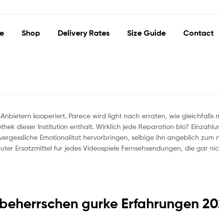
e
Shop
Delivery Rates
Size Guide
Contact
Anbietern kooperiert. Parece wird light nach erraten, wie gleichfalls
thek dieser Institution enthalt. Wirklich jede Reparation blo? Einzahlu
nvergessliche Emotionalitat hervorbringen, selbige ihn angeblich zum
guter Ersatzmittel fur jedes Videospiele Fernsehsendungen, die gar nic
a beherrschen gurke Erfahrungen 2