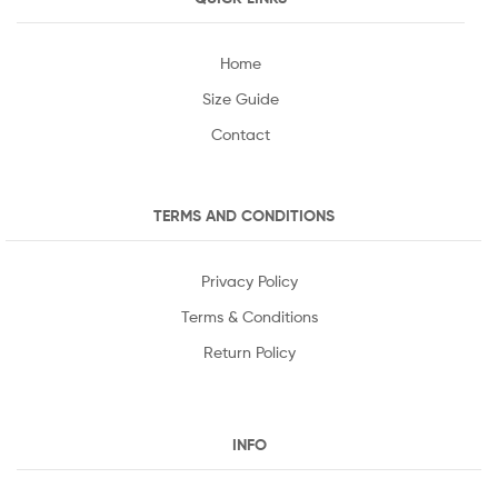
Home
Size Guide
Contact
TERMS AND CONDITIONS
Privacy Policy
Terms & Conditions
Return Policy
INFO