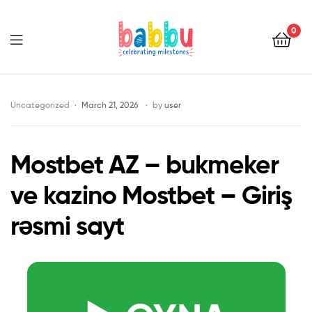
0
Babbu.lk
Uncategorized
March 21, 2026
by
user
Mostbet AZ – bukmeker
ve kazino Mostbet – Giriş
rəsmi sayt