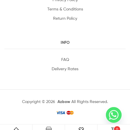
Terms & Conditions
Return Policy
INFO
FAQ
Delivery Rates
Copyright © 2026
Azbow
All Rights Reserved.
0