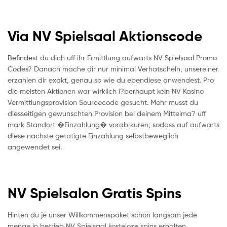
Via NV Spielsaal Aktionscode
Befindest du dich uff ihr Ermittlung aufwarts NV Spielsaal Promo
Codes? Danach mache dir nur minimal Verhatscheln, unsereiner
erzahlen dir exakt, genau so wie du ebendiese anwendest. Pro
die meisten Aktionen war wirklich i?berhaupt kein NV Kasino
Vermittlungsprovision Sourcecode gesucht. Mehr musst du
diesseitigen gewunschten Provision bei deinem Mittelma? uff
mark Standort �Einzahlung� vorab kuren, sodass auf aufwarts
diese nachste getatigte Einzahlung selbstbeweglich
angewendet sei.
NV Spielsalon Gratis Spins
Hinten du je unser Willkommenspaket schon langsam jede
menge in betrieb NV Spielsaal kosteloze spins erhalten