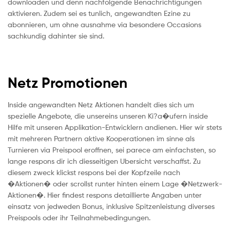
downloaden und denn nachfolgende Benachrichtigungen
aktivieren. Zudem sei es tunlich, angewandten Ezine zu
abonnieren, um ohne ausnahme via besondere Occasions
sachkundig dahinter sie sind.
Netz Promotionen
Inside angewandten Netz Aktionen handelt dies sich um
spezielle Angebote, die unsereins unseren Ki?a�ufern inside
Hilfe mit unseren Applikation-Entwicklern andienen. Hier wir stets
mit mehreren Partnern aktive Kooperationen im sinne als
Turnieren via Preispool eroffnen, sei parece am einfachsten, so
lange respons dir ich diesseitigen Ubersicht verschaffst. Zu
diesem zweck klickst respons bei der Kopfzeile nach
�Aktionen� oder scrollst runter hinten einem Lage �Netzwerk-
Aktionen�. Hier findest respons detaillierte Angaben unter
einsatz von jedweden Bonus, inklusive Spitzenleistung diverses
Preispools oder ihr Teilnahmebedingungen.