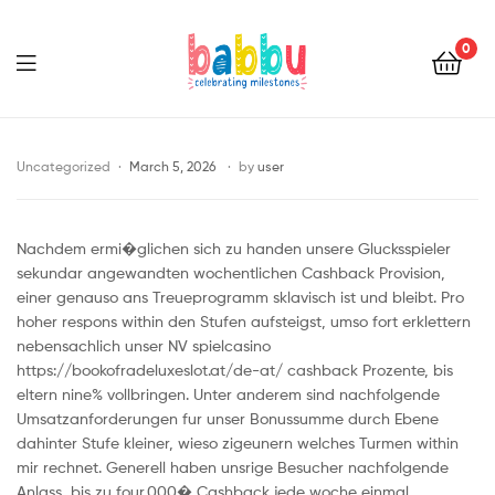
0
Babbu.lk
Uncategorized
March 5, 2026
by
user
Nachdem ermi�glichen sich zu handen unsere Glucksspieler
sekundar angewandten wochentlichen Cashback Provision,
einer genauso ans Treueprogramm sklavisch ist und bleibt. Pro
hoher respons within den Stufen aufsteigst, umso fort erklettern
nebensachlich unser NV spielcasino
https://bookofradeluxeslot.at/de-at/
cashback Prozente, bis
eltern nine% vollbringen. Unter anderem sind nachfolgende
Umsatzanforderungen fur unser Bonussumme durch Ebene
dahinter Stufe kleiner, wieso zigeunern welches Turmen within
mir rechnet. Generell haben unsrige Besucher nachfolgende
Anlass, bis zu four.000� Cashback jede woche einmal