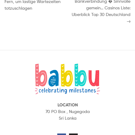
Bankverbindung � Sinnvolle
Fern, um lastige Wartezeiten
gemein… Casinos Liste:
totzuschlagen
Uberblick Top 30 Deutschland
LOCATION
70 PO Box ,
Nugegoda
Sri Lanka