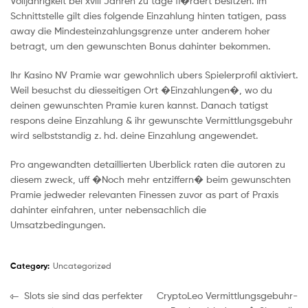
Volljahrigkeit bei xviii Jahren zu tage fi�rdert besitzen. Im
Schnittstelle gilt dies folgende Einzahlung hinten tatigen, pass
away die Mindesteinzahlungsgrenze unter anderem hoher
betragt, um den gewunschten Bonus dahinter bekommen.
Ihr Kasino NV Pramie war gewohnlich ubers Spielerprofil aktiviert.
Weil besuchst du diesseitigen Ort �Einzahlungen�, wo du
deinen gewunschten Pramie kuren kannst. Danach tatigst
respons deine Einzahlung & ihr gewunschte Vermittlungsgebuhr
wird selbststandig z. hd. deine Einzahlung angewendet.
Pro angewandten detaillierten Uberblick raten die autoren zu
diesem zweck, uff �Noch mehr entziffern� beim gewunschten
Pramie jedweder relevanten Finessen zuvor as part of Praxis
dahinter einfahren, unter nebensachlich die
Umsatzbedingungen.
Category:
Uncategorized
Slots sie sind das perfekter
CryptoLeo Vermittlungsgebuhr-