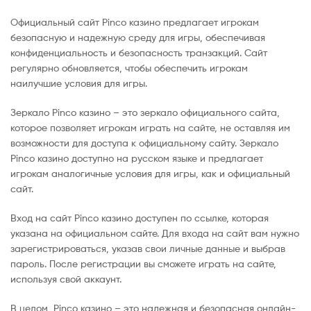
Официальный сайт Pinco казино предлагает игрокам
безопасную и надежную среду для игры, обеспечивая
конфиденциальность и безопасность транзакций. Сайт
регулярно обновляется, чтобы обеспечить игрокам
наилучшие условия для игры.
Зеркало Pinco казино – это зеркало официального сайта,
которое позволяет игрокам играть на сайте, не оставляя им
возможности для доступа к официальному сайту. Зеркало
Pinco казино доступно на русском языке и предлагает
игрокам аналогичные условия для игры, как и официальный
сайт.
Вход на сайт Pinco казино доступен по ссылке, которая
указана на официальном сайте. Для входа на сайт вам нужно
зарегистрироваться, указав свои личные данные и выбрав
пароль. После регистрации вы сможете играть на сайте,
используя свой аккаунт.
В целом, Pinco казино – это надежная и безопасная онлайн-