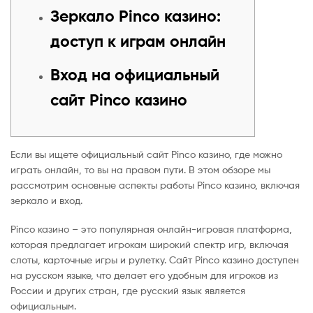
Зеркало Pinco казино:
доступ к играм онлайн
Вход на официальный
сайт Pinco казино
Если вы ищете официальный сайт Pinco казино, где можно
играть онлайн, то вы на правом пути. В этом обзоре мы
рассмотрим основные аспекты работы Pinco казино, включая
зеркало и вход.
Pinco казино – это популярная онлайн-игровая платформа,
которая предлагает игрокам широкий спектр игр, включая
слоты, карточные игры и рулетку. Сайт Pinco казино доступен
на русском языке, что делает его удобным для игроков из
России и других стран, где русский язык является
официальным.