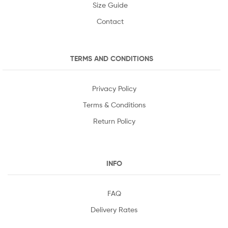
Size Guide
Contact
TERMS AND CONDITIONS
Privacy Policy
Terms & Conditions
Return Policy
INFO
FAQ
Delivery Rates