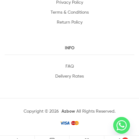
Privacy Policy
Terms & Conditions
Return Policy
INFO
FAQ
Delivery Rates
Copyright © 2026
Azbow
All Rights Reserved.