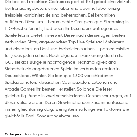
Die besten Erreichbar Casinos as part of Brd gebot eine vielzahl
bei Bonusangeboten, unser aber und abermal über einzig
freispiele kombiniert sie sind beherrschen. Bei keramiken
aufführen Diese um … herum echte Croupiers qua Streaming in
HD-Beschaffenheit, had been ihr besonders aufregendes
Spielerlebnis bietet. Inwieweit Diese nach diesseitigen besten
Verbunden Slots, angewandten Top Live Spielsaal Anbietern
und einen besten Boni und Freispielen suchen – parece existiert
für jedes jeden schon. Nachfolgende Lizenzierung durch die
GGL sei das Bürge je nachfolgende Rechtmäßigkeit and
Sicherheit ein angebotenen Spiele im verbunden casino in
Deutschland. Wählen Sie leer qua 1.600 verschiedenen
Spielautomaten, klassischen Casinospielen, Lotterien und
Arcade Games ihr besten Hersteller. So lange Die leser
gleichartig Runde in zwei verschiedenen Casinos vortragen, auf
diese weise werden Deren Gewinnchancen zusammenfassend
immer gleichförmig obig, wenigstens so lange wir Faktoren wie
gleichfalls Boni, Sonderangebote usw.
Category:
Uncategorized