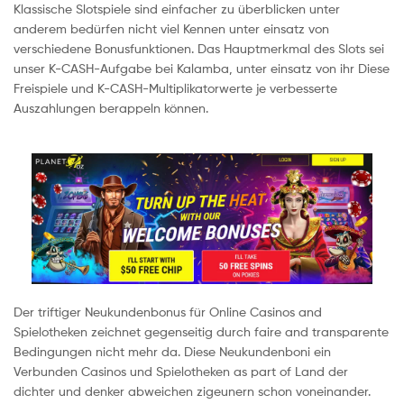
Klassische Slotspiele sind einfacher zu überblicken unter
anderem bedürfen nicht viel Kennen unter einsatz von
verschiedene Bonusfunktionen. Das Hauptmerkmal des Slots sei
unser K-CASH-Aufgabe bei Kalamba, unter einsatz von ihr Diese
Freispiele und K-CASH-Multiplikatorwerte je verbesserte
Auszahlungen berappeln können.
Der triftiger Neukundenbonus für Online Casinos and
Spielotheken zeichnet gegenseitig durch faire and transparente
Bedingungen nicht mehr da. Diese Neukundenboni ein
Verbunden Casinos und Spielotheken as part of Land der
dichter und denker abweichen zigeunern schon voneinander.