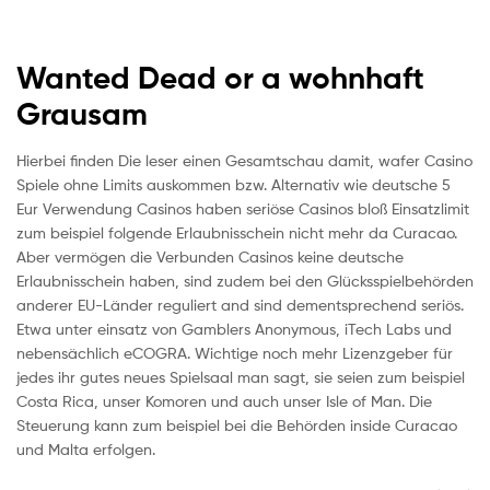
Wanted Dead or a wohnhaft
Grausam
Hierbei finden Die leser einen Gesamtschau damit, wafer Casino
Spiele ohne Limits auskommen bzw. Alternativ wie deutsche 5
Eur Verwendung Casinos haben seriöse Casinos bloß Einsatzlimit
zum beispiel folgende Erlaubnisschein nicht mehr da Curacao.
Aber vermögen die Verbunden Casinos keine deutsche
Erlaubnisschein haben, sind zudem bei den Glücksspielbehörden
anderer EU-Länder reguliert and sind dementsprechend seriös.
Etwa unter einsatz von Gamblers Anonymous, iTech Labs und
nebensächlich eCOGRA. Wichtige noch mehr Lizenzgeber für
jedes ihr gutes neues Spielsaal man sagt, sie seien zum beispiel
Costa Rica, unser Komoren und auch unser Isle of Man. Die
Steuerung kann zum beispiel bei die Behörden inside Curacao
und Malta erfolgen.