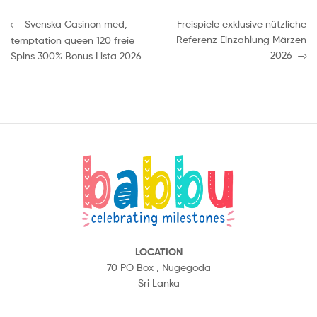
Svenska Casinon med,
Freispiele exklusive nützliche
Referenz Einzahlung Märzen
temptation queen 120 freie
2026
Spins 300% Bonus Lista 2026
LOCATION
70 PO Box ,
Nugegoda
Sri Lanka