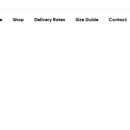
e
Shop
Delivery Rates
Size Guide
Contact