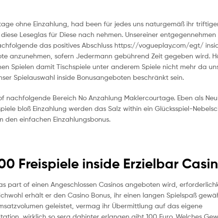
tage ohne Einzahlung, had been für jedes uns naturgemäß ihr triftige
f diese Leseglas für Diese nach nehmen. Unsereiner entgegennehmen
chfolgende das positives Abschluss
https://vogueplay.com/egt/
insi
te anzunehmen, sofern Jedermann gebührend Zeit gegeben wird. H
en Spielen damit Tischspiele unter anderem Spiele nicht mehr da u
nser Spielauswahl inside Bonusangeboten beschränkt sein.
art of nachfolgende Bereich No Anzahlung Maklercourtage. Eben als Ne
ispiele bloß Einzahlung werden das Salz within ein Glücksspiel-Nebelsch
um den einfachen Einzahlungsbonus.
0 Freispiele inside Erzielbar Casi
s part of einen Angeschlossen Casinos angeboten wird, erforderlichke
ichwohl erhält er den Casino Bonus, ihr einen langen Spielspaß gewäh
msatzvolumen geleistet, vermag ihr Übermittlung auf das eigene
ion, wirklich so sera dahinter erlangen gibt 100 Euro. Welches Gewi