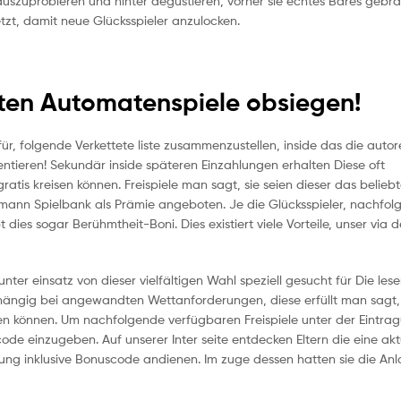
szuprobieren und hinter degustieren, vorher sie echtes Bares gebr
tzt, damit neue Glücksspieler anzulocken.
ften Automatenspiele obsiegen!
ür, folgende Verkettete liste zusammenzustellen, inside das die aut
entieren! Sekundär inside späteren Einzahlungen erhalten Diese oft
ratis kreisen können. Freispiele man sagt, sie seien dieser das belieb
rmann Spielbank als Prämie angeboten. Je die Glücksspieler, nachfo
es sogar Berühmtheit-Boni. Dies existiert viele Vorteile, unser via 
nter einsatz von dieser vielfältigen Wahl speziell gesucht für Die lese
abhängig bei angewandten Wettanforderungen, diese erfüllt man sagt, 
en können. Um nachfolgende verfügbaren Freispiele unter der Eintra
code einzugeben. Auf unserer Inter seite entdecken Eltern die eine aktu
lung inklusive Bonuscode andienen. Im zuge dessen hatten sie die Anl