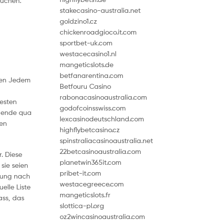
auchen.
stakecasino-australia.net
goldzino1.cz
chickenroadgioco.it.com
sportbet-uk.com
westacecasino1.nl
mangeticslots.de
betfanarentina.com
oren Jedem
Betfouru Casino
rabonacasinoaustralia.com
testen
godofcoinsswiss.com
lgende qua
lexcasinodeutschland.com
den
highflybetcasino.cz
spinstraliacasinoaustralia.net
22betcasinoaustralia.com
r. Diese
planetwin365it.com
sie seien
pribet-it.com
gung nach
westacegreece.com
elle Liste
mangeticslots.fr
ass, das
slottica-pl.org
oz2wincasinoaustralia.com