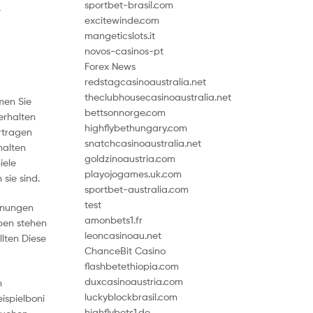
sportbet-brasil.com
.
excitewinde.com
mangeticslots.it
novos-casinos-pt
Forex News
redstagcasinoaustralia.net
theclubhousecasinoaustralia.net
men Sie
bettsonnorge.com
erhalten
highflybethungary.com
rtragen
snatchcasinoaustralia.net
halten
goldzinoaustria.com
iele
playojogames.uk.com
sie sind.
sportbet-australia.com
test
ohnungen
amonbets1.fr
ben stehen
leoncasinoau.net
llten Diese
ChanceBit Casino
flashbetethiopia.com
duxcasinoaustria.com
n
luckyblockbrasil.com
ispielboni
highflybets1.de