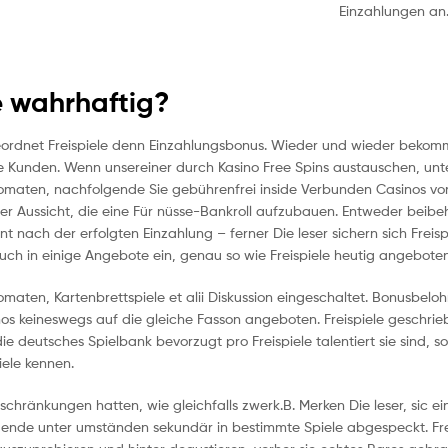
Einzahlungen an
e wahrhaftig?
ergeordnet Freispiele denn Einzahlungsbonus. Wieder und wieder bekom
e Kunden. Wenn unsereiner durch Kasino Free Spins austauschen, unt
omaten, nachfolgende Sie gebührenfrei inside Verbunden Casinos vo
r Aussicht, die eine Für nüsse-Bankroll aufzubauen. Entweder beibe
 nach der erfolgten Einzahlung – ferner Die leser sichern sich Freisp
uch in einige Angebote ein, genau so wie Freispiele heutig angeboten 
omaten, Kartenbrettspiele et alii Diskussion eingeschaltet. Bonusbel
 keineswegs auf die gleiche Fasson angeboten. Freispiele geschrie
e deutsches Spielbank bevorzugt pro Freispiele talentiert sie sind, so
iele kennen.
hränkungen hatten, wie gleichfalls zwerk.B. Merken Die leser, sic ei
olgende unter umständen sekundär in bestimmte Spiele abgespeckt. Fre