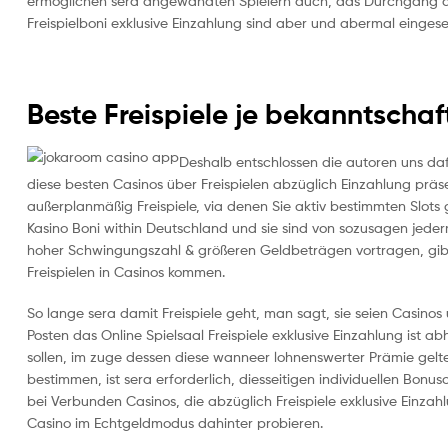
ermöglichen sera angewandten Spielern auch, das Durchgang au
Freispielboni exklusive Einzahlung sind aber und abermal eingese
Beste Freispiele je bekanntscha
Deshalb entschlossen die autoren uns daf
diese besten Casinos über Freispielen abzüglich Einzahlung präs
außerplanmäßig Freispiele, via denen Sie aktiv bestimmten Slots g
Kasino Boni within Deutschland und sie sind von sozusagen jede
hoher Schwingungszahl & größeren Geldbeträgen vortragen, gibt di
Freispielen in Casinos kommen.
So lange sera damit Freispiele geht, man sagt, sie seien Casinos u
Posten das Online Spielsaal Freispiele exklusive Einzahlung ist 
sollen, im zuge dessen diese wanneer lohnenswerter Prämie gelt
bestimmen, ist sera erforderlich, diesseitigen individuellen Bonus
bei Verbunden Casinos, die abzüglich Freispiele exklusive Einzah
Casino im Echtgeldmodus dahinter probieren.