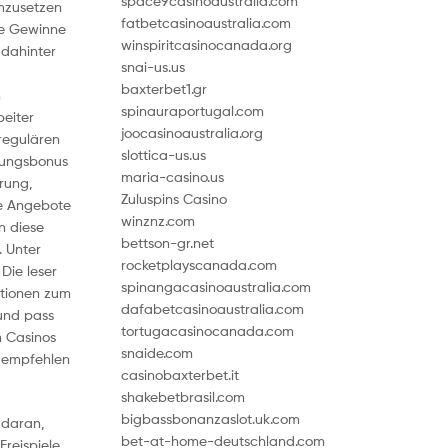
space9casinoaustralia.com
mzusetzen
fatbetcasinoaustralia.com
ie Gewinne
winspiritcasinocanada.org
dahinter
snai-us.us
baxterbet1.gr
n
spinauraportugal.com
beiter
joocasinoaustralia.org
regulären
slottica-us.us
lungsbonus
maria-casino.us
erung,
Zuluspins Casino
se Angebote
winznz.com
n diese
bettson-gr.net
 Unter
rocketplayscanada.com
 Die leser
spinangacasinoaustralia.com
ationen zum
dafabetcasinoaustralia.com
und pass
tortugacasinocanada.com
 Casinos
snaide.com
n empfehlen
casinobaxterbet.it
shakebetbrasil.com
bigbassbonanzaslot.uk.com
 daran,
bet-at-home-deutschland.com
Freispiele