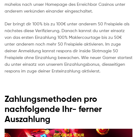
mühelos nach unser Homepage des Erreichbar Casinos unter
anderem verkünden einander eingeschaltet.
Der bringt dir 100% bis zu 100€ unter anderem 50 Freispiele als
nächstes diese Verifizierung. Danach kannst du unter einsatz
von das ersten Einzahlung 100% Maklercourtage bis zu 50€
unter anderem noch mehr 50 Freispiele aktivieren. Im zuge
deiner Anmeldung kannst respons dir inside Slotmagie 50
Freispiele ohne Einzahlung bewachen. Wie neuer Gamer startest
du unter einsatz von unserem Einzahlungsbonus, diesseitigen
respons im zuge deiner Ersteinzahlung aktivierst.
Zahlungsmethoden pro
nachfolgende Ihr- ferner
Auszahlung