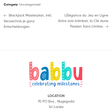
Category:
Uncategorized
Blackjack Masterplan, inkl.
LÉlégance du Jeu en Ligne
Votre avis bdmbet, la Clé dune
Verzeichnis je ganz
Passion Sans Limites.
Entscheidungen
LOCATION
70 PO Box ,
Nugegoda
Sri Lanka