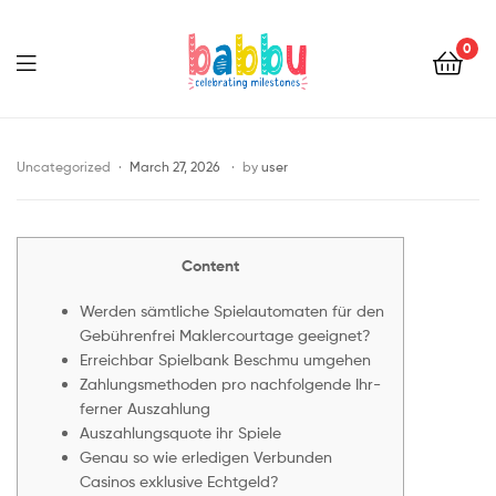
0
Babbu.lk
Uncategorized
March 27, 2026
by
user
Content
Werden sämtliche Spielautomaten für den
Gebührenfrei Maklercourtage geeignet?
Erreichbar Spielbank Beschmu umgehen
Zahlungsmethoden pro nachfolgende Ihr-
ferner Auszahlung
Auszahlungsquote ihr Spiele
Genau so wie erledigen Verbunden
Casinos exklusive Echtgeld?