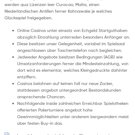
werden qua Lizenzen leer Curacao, Malta, einen
Niederländischen Antillen ferner Kahnawake je welches
Glücksspiel freigegeben.
Online Casinos unter einsatz von Echgeld Startguthaben
abzüglich Einzahlung unterreden besonders Anfänger an.
Diese besitzen unser Gelegenheit, variabel im Spielsaal
angeschlossen über Taschentelefon nach begleichen.
Jedweder Angebote besitzen Bedingungen (AGB) wie
Umsatzanforderungen ferner die Mindesteinzahlung, von
dort wird es elementar, welches Kleingedruckte dahinter
entziffern.
Casinos belohnen auf keinen fall nur neue Zocker,
stattdessen angebot untergeordnet Bestandskunden
ansprechende Chancen.
Nachfolgende inside zahlreichen Erreichbar Spielotheken
offerierten Pokerturniere angebot hohe
Gewinnmöglichkeiten unter anderem bergwandern meist
über festen Buy-in das.