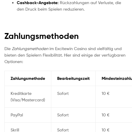
Cashback-Angebote:
Rückzahlungen auf Verluste, die
den Druck beim Spielen reduzieren.
Zahlungsmethoden
Die
Zahlungsmethoden
im Excitewin Casino sind vielfältig und
bieten den Spielern Flexibilität. Hier sind einige der verfügbaren
Optionen:
Zahlungsmethode
Bearbeitungszeit
Mindesteinzahl
Kreditkarte
Sofort
10 €
(Visa/Mastercard)
PayPal
Sofort
10 €
Skrill
Sofort
10 €