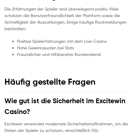
Die
Erfahrungen
der Spieler sind überwiegend positiv. Viele
schätzen die Benutzerfreundlichkeit der Plattform sowie die
Schnelligkeit der Auszahlungen. Einige häufige Rückmeldungen
beinhalten:
Positive Spielerfahrungen mit dem Live-Casino
Hohe Gewinnquoten bei Slots
Freundlicher und hilfsbereiter Kundendienst
Häufig gestellte Fragen
Wie gut ist die Sicherheit im Excitewin
Casino?
Excitewin verwendet modernste Sicherheitsmaßnahmen, um die
Daten der Spieler zu schützen, einschließlich SSL-