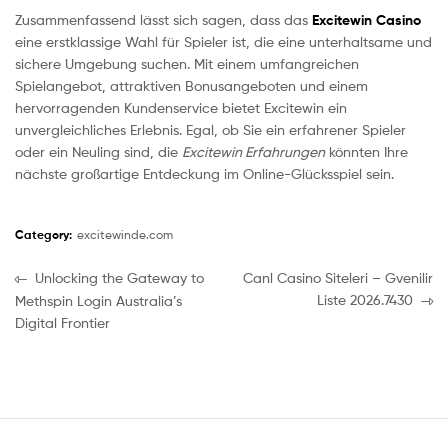
Zusammenfassend lässt sich sagen, dass das
Excitewin Casino
eine erstklassige Wahl für Spieler ist, die eine unterhaltsame und
sichere Umgebung suchen. Mit einem umfangreichen
Spielangebot, attraktiven Bonusangeboten und einem
hervorragenden Kundenservice bietet Excitewin ein
unvergleichliches Erlebnis. Egal, ob Sie ein erfahrener Spieler
oder ein Neuling sind, die
Excitewin Erfahrungen
könnten Ihre
nächste großartige Entdeckung im Online-Glücksspiel sein.
Category:
excitewinde.com
Unlocking the Gateway to
Canl Casino Siteleri – Gvenilir
Liste 2026.7430
Methspin Login Australia’s
Digital Frontier