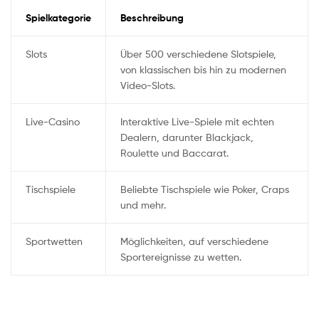
Spielkategorie
Beschreibung
Slots
Über 500 verschiedene Slotspiele,
von klassischen bis hin zu modernen
Video-Slots.
Live-Casino
Interaktive Live-Spiele mit echten
Dealern, darunter Blackjack,
Roulette und Baccarat.
Tischspiele
Beliebte Tischspiele wie Poker, Craps
und mehr.
Sportwetten
Möglichkeiten, auf verschiedene
Sportereignisse zu wetten.