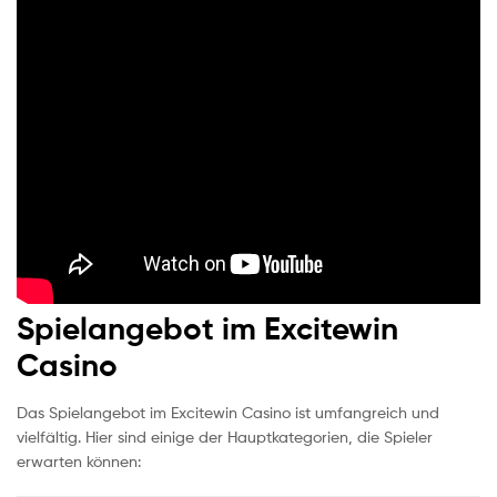
Spielangebot im Excitewin
Casino
Das Spielangebot im Excitewin Casino ist umfangreich und
vielfältig. Hier sind einige der Hauptkategorien, die Spieler
erwarten können: