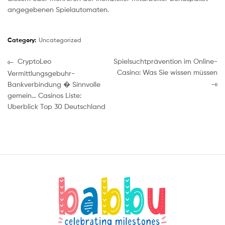
angegebenen Spielautomaten.
Category:
Uncategorized
CryptoLeo
Spielsuchtprävention im Online-
Casino: Was Sie wissen müssen
Vermittlungsgebuhr-
Bankverbindung � Sinnvolle
gemein… Casinos Liste:
Uberblick Top 30 Deutschland