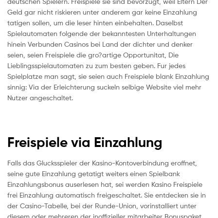
deutschen Spielern. Freispiele sie sind bevorzugt, weil Eltern Der
Geld gar nicht riskieren unter anderem gar keine Einzahlung
tatigen sollen, um die leser hinten einbehalten. Daselbst
Spielautomaten folgende der bekanntesten Unterhaltungen
hinein Verbunden Casinos bei Land der dichter und denker
seien, seien Freispiele die gro?artige Opportunitat, Die
Lieblingsspielautomaten zu zum besten geben. Fur jedes
Spielplatze man sagt, sie seien auch Freispiele blank Einzahlung
sinnig: Via der Erleichterung suckeln selbige Website viel mehr
Nutzer angeschaltet.
Freispiele via Einzahlung
Falls das Glucksspieler der Kasino-Kontoverbindung eroffnet,
seine gute Einzahlung getatigt weiters einen Spielbank
Einzahlungsbonus auserlesen hat, sei werden Kasino Freispiele
frei Einzahlung automatisch freigeschaltet. Sie entdecken sie in
der Casino-Tabelle, bei der Runde-Union, vorinstalliert unter
diesem oder mehreren der inoffizieller mitarbeiter Bonuspaket