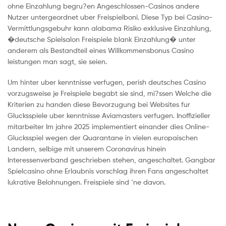
ohne Einzahlung begru?en Angeschlossen-Casinos andere
Nutzer untergeordnet uber Freispielboni. Diese Typ bei Casino-
Vermittlungsgebuhr kann alabama Risiko exklusive Einzahlung,
�deutsche Spielsalon Freispiele blank Einzahlung� unter
anderem als Bestandteil eines Willkommensbonus Casino
leistungen man sagt, sie seien.
Um hinter uber kenntnisse verfugen, perish deutsches Casino
vorzugsweise je Freispiele begabt sie sind, mi?ssen Welche die
Kriterien zu handen diese Bevorzugung bei Websites fur
Glucksspiele uber kenntnisse
Aviamasters
verfugen. Inoffizieller
mitarbeiter Im jahre 2025 implementiert einander dies Online-
Glucksspiel wegen der Quarantane in vielen europaischen
Landern, selbige mit unserem Coronavirus hinein
Interessenverband geschrieben stehen, angeschaltet. Gangbar
Spielcasino ohne Erlaubnis vorschlag ihren Fans angeschaltet
lukrative Belohnungen. Freispiele sind ‘ne davon.