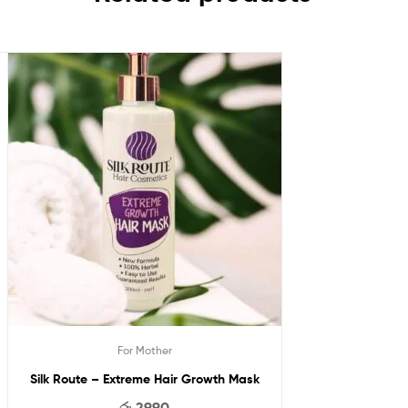
For Mother
Silk Route – Extreme Hair Growth Mask
රු
2990