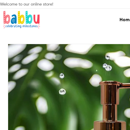
Welcome to our online store!
Hom
Babbu.lk
Celebrating
Milestones