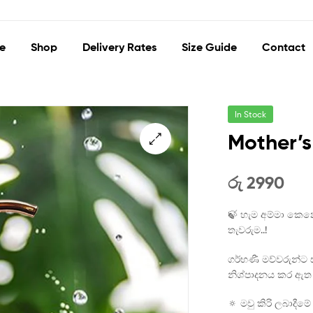
e
Shop
Delivery Rates
Size Guide
Contact
In Stock
Mother’s
🔍
රු
2990
🍃 හැම අම්මා කෙන
තැවරුම..!
ගර්භණී මව්වරුන්ට 
නිශ්පාදනය කර ඇත lo
🔅 මවු කිරි ලබාදී