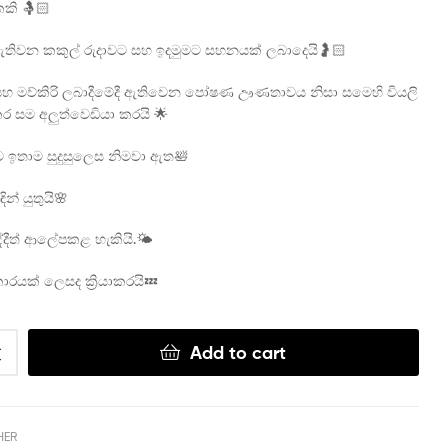
කකි 🤱🏻
 ඇතිවන කකුල් රුදාවට සහ ඉදමුමට සහනයක් ලබාදෙයි🤰🏻
 සහ මව්කිරි ලබාදීමේදී ඇතිවෙන පෝෂණ ඌණතාවය නිසා සමෙහි වියලි
කර සම අලුත්වෙඩියා කරයි 🌟
යට ඉතාම සුදුසුලෙස නිමවා ඇත🛀
ින් යුතුයි🌸
්දීත් ආලේපකළ හැකියි.🌤️
කාරයක් ලෙසද ක්‍රියාකරයි💤
Add to cart
HER