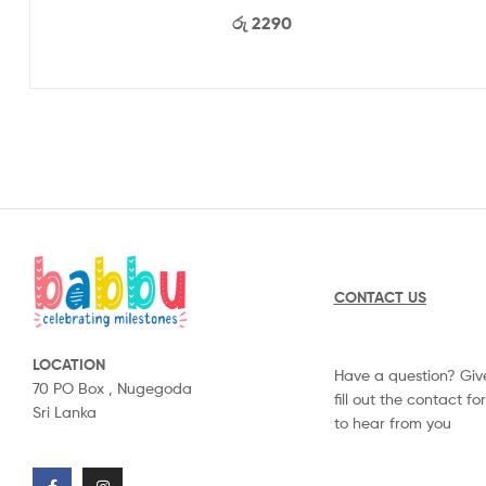
රු
2290
CONTACT US
LOCATION
Have a question? Give
70 PO Box ,
Nugegoda
fill out the contact f
Sri Lanka
to hear from you