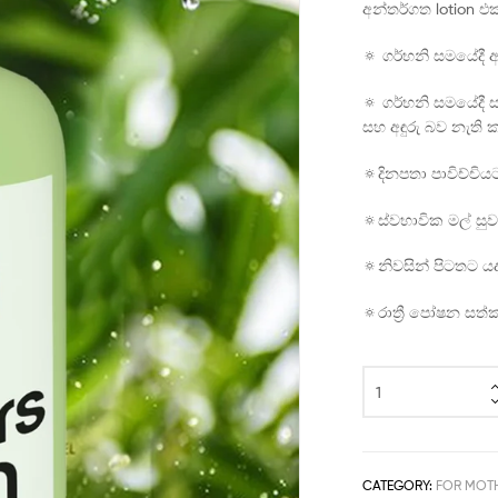
අන්තර්ගත lotion එ
🔅 ගර්භනි සමයේදී
🔅 ගර්භනි සමයේදී
සහ අඳුරු බව නැති 
🔅දිනපතා පාවිච්චි
🔅ස්වභාවික මල් සුවඳ
🔅නිවසින් පිටතට යද
🔅රාත්‍රී පෝෂන සත්
CATEGORY:
FOR MOT