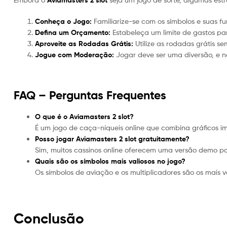
Conheça o Jogo:
Familiarize-se com os símbolos e suas f
Defina um Orçamento:
Estabeleça um limite de gastos par
Aproveite as Rodadas Grátis:
Utilize as rodadas grátis s
Jogue com Moderação:
Jogar deve ser uma diversão, e n
FAQ – Perguntas Frequentes
O que é o Aviamasters 2 slot?
É um jogo de caça-níqueis online que combina gráficos im
Posso jogar Aviamasters 2 slot gratuitamente?
Sim, muitos cassinos online oferecem uma versão demo par
Quais são os símbolos mais valiosos no jogo?
Os símbolos de aviação e os multiplicadores são os mais v
Conclusão