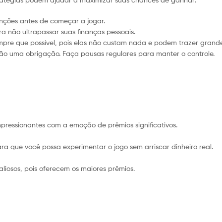
unções antes de começar a jogar.
a não ultrapassar suas finanças pessoais.
empre que possível, pois elas não custam nada e podem trazer grand
ão uma obrigação. Faça pausas regulares para manter o controle.
pressionantes com a emoção de prêmios significativos.
a que você possa experimentar o jogo sem arriscar dinheiro real.
aliosos, pois oferecem os maiores prêmios.