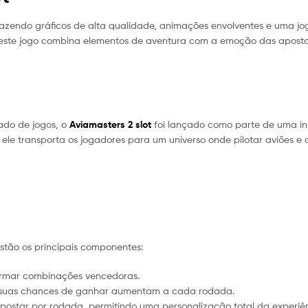
razendo gráficos de alta qualidade, animações envolventes e uma jo
s, este jogo combina elementos de aventura com a emoção das aposta
ado de jogos, o
Aviamasters 2 slot
foi lançado como parte de uma ini
ele transporta os jogadores para um universo onde pilotar aviões e 
estão os principais componentes:
formar combinações vencedoras.
 suas chances de ganhar aumentam a cada rodada.
ostar por rodada, permitindo uma personalização total da experiên