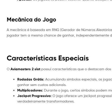
Mecânica do Jogo
A mecânica é baseada em RNG (Gerador de Números Aleatórios), g
jogador tem a mesma chance de ganhar, independentemente d
Características Especiais
O
Aviamasters 2 slot
possui características que o destacam dos 
Rodadas Grátis:
Acumulando símbolos especiais, os joga
ganhar sem custos adicionais.
Multiplicadores:
Durante o jogo, certos símbolos podem mu
Jackpot Progressivo:
O jogo oferece um jackpot progress
verdadeiramente transformadores.