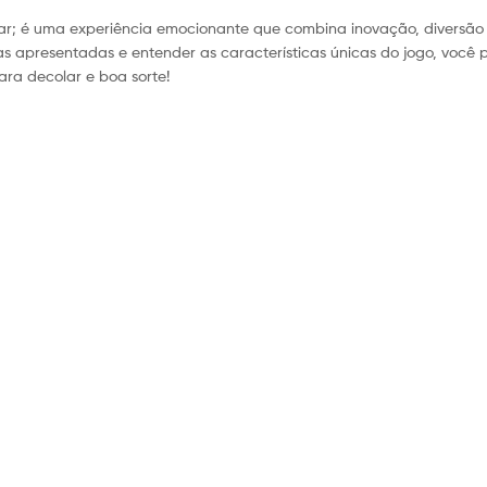
ar; é uma experiência emocionante que combina inovação, diversão
gias apresentadas e entender as características únicas do jogo, você
ara decolar e boa sorte!