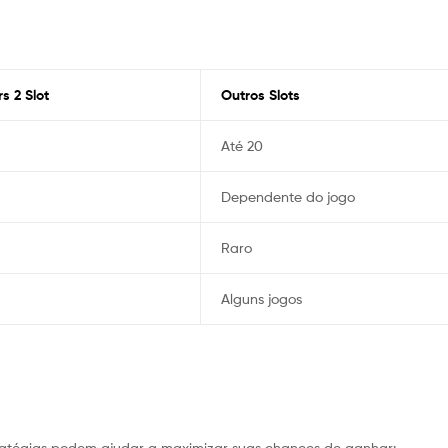
s 2 Slot
Outros Slots
Até 20
Dependente do jogo
Raro
Alguns jogos
tratégias podem ajudar a maximizar suas chances de ganhar: