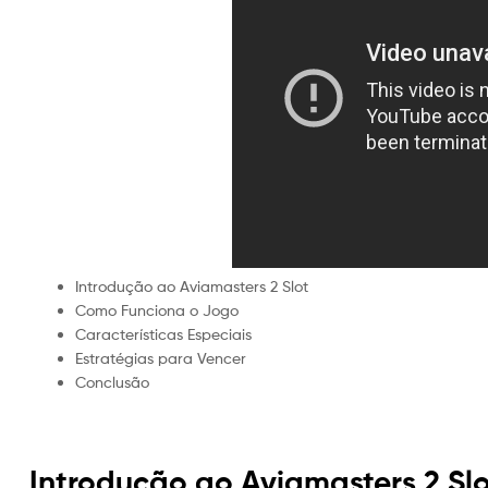
Introdução ao Aviamasters 2 Slot
Como Funciona o Jogo
Características Especiais
Estratégias para Vencer
Conclusão
Introdução ao Aviamasters 2 Sl