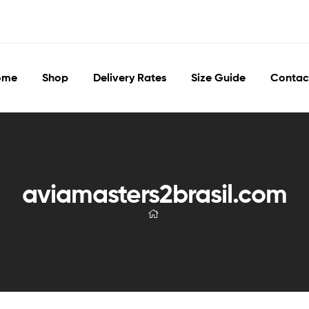
ome
Shop
Delivery Rates
Size Guide
Contac
aviamasters2brasil.com