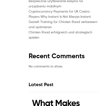
Bezpieczne użytkowanie kasyna na
urządzeniu mobilnym
Cryptocurrency Payments for UK Casino
Players Why Instant Is Not Always Instant
Gezielt Training für Chicken Road verbessern
und optimieren
Chicken Road erfolgreich und strategisch
spielen
Recent Comments
No comments to show.
Latest Post
What Makes