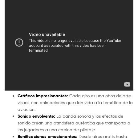
Gráficos impresionantes:
Cada giro es una obra de arte
visual, con animaciones que dan vida a la temática de la
aviación.
Sonido envolvente:
La banda sonora y los efectos de
sonido crean una atmósfera auténtica que transporta a
los jugadores a una cabina de pilotaje.
Bonificaciones emocionantes:
Desde giros gratis hasta