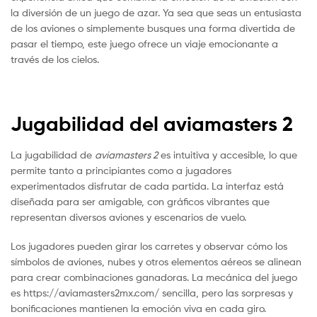
la diversión de un juego de azar. Ya sea que seas un entusiasta
de los aviones o simplemente busques una forma divertida de
pasar el tiempo, este juego ofrece un viaje emocionante a
través de los cielos.
Jugabilidad del aviamasters 2
La jugabilidad de
aviamasters 2
es intuitiva y accesible, lo que
permite tanto a principiantes como a jugadores
experimentados disfrutar de cada partida. La interfaz está
diseñada para ser amigable, con gráficos vibrantes que
representan diversos aviones y escenarios de vuelo.
Los jugadores pueden girar los carretes y observar cómo los
símbolos de aviones, nubes y otros elementos aéreos se alinean
para crear combinaciones ganadoras. La mecánica del juego
es
https://aviamasters2mx.com/
sencilla, pero las sorpresas y
bonificaciones mantienen la emoción viva en cada giro.