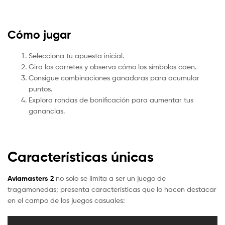
Cómo jugar
Selecciona tu apuesta inicial.
Gira los carretes y observa cómo los símbolos caen.
Consigue combinaciones ganadoras para acumular
puntos.
Explora rondas de bonificación para aumentar tus
ganancias.
Características únicas
Aviamasters 2
no solo se limita a ser un juego de
tragamonedas; presenta características que lo hacen destacar
en el campo de los juegos casuales: