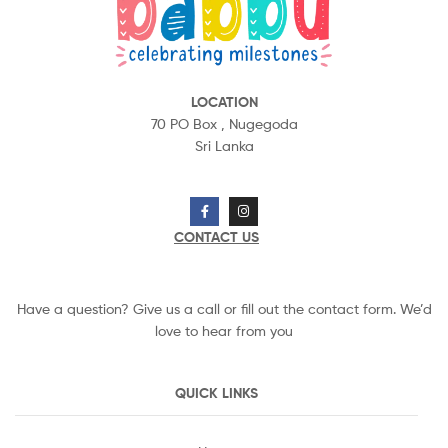
LOCATION
70 PO Box ,
Nugegoda
Sri Lanka
CONTACT US
Have a question? Give us a call or fill out the contact form. We’d
love to hear from you
QUICK LINKS