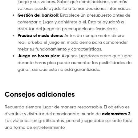
juego y sus valores. Saber qué combinaciones son más
valiosas puede ayudarte a tomar decisiones informadas.
Gestión del bankroll:
Establece un presupuesto antes de
comenzar a jugar y adhiérete a él. Esto te ayudará a
disfrutar del juego sin preocupaciones financieras.
Prueba el modo demo:
Antes de comprometer dinero
real, prueba el juego en modo demo para comprender
mejor su funcionamiento y características.
Juega en horas pico:
Algunos jugadores creen que jugar
durante horas pico puede aumentar las posibilidades de
ganar, aunque esto no está garantizado.
Consejos adicionales
Recuerda siempre jugar de manera responsable. El objetivo es
divertirse y disfrutar del emocionante mundo de
aviamasters 2
.
Las victorias son gratificantes, pero el juego debe ser ante todo
una forma de entretenimiento.