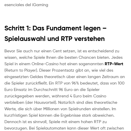
esenciales del iGaming
Schritt 1: Das Fundament legen –
Spielauswahl und RTP verstehen
Bevor Sie auch nur einen Cent setzen, ist es entscheidend zu
wissen, welche Spiele Ihnen die besten Chancen bieten. Jedes
Spiel in einem Online-Casino hat einen sogenannten
RTP-Wert
(Return to Player). Dieser Prozentsatz gibt an, wie viel des
eingesetzten Geldes theoretisch über einen langen Zeitraum an
die Spieler zurückfließt. Ein RTP von 96% bedeutet, dass von 100
Euro Einsatz im Durchschnitt 96 Euro an die Spieler
zurückgegeben werden, während 4 Euro beim Casino
verbleiben (der Hausvorteil). Natürlich sind dies theoretische
Werte, die sich über Millionen von Spielrunden einstellen. Im
kurzfristigen Spiel können die Ergebnisse stark abweichen.
Dennoch ist es sinnvoll, Spiele mit einem hohen RTP zu
bevorzugen. Bei Spielautomaten kann dieser Wert oft zwischen