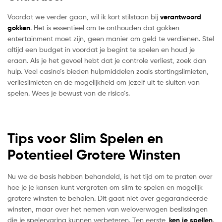
Voordat we verder gaan, wil ik kort stilstaan bij
verantwoord
gokken
. Het is essentieel om te onthouden dat gokken
entertainment moet zijn, geen manier om geld te verdienen. Stel
altijd een budget in voordat je begint te spelen en houd je
eraan. Als je het gevoel hebt dat je controle verliest, zoek dan
hulp. Veel casino’s bieden hulpmiddelen zoals stortingslimieten,
verlieslimieten en de mogelijkheid om jezelf uit te sluiten van
spelen. Wees je bewust van de risico’s.
Tips voor Slim Spelen en
Potentieel Grotere Winsten
Nu we de basis hebben behandeld, is het tijd om te praten over
hoe je je kansen kunt vergroten om slim te spelen en mogelijk
grotere winsten te behalen. Dit gaat niet over gegarandeerde
winsten, maar over het nemen van weloverwogen beslissingen
die je spelervaring kunnen verbeteren. Ten eerste,
ken je spellen
.