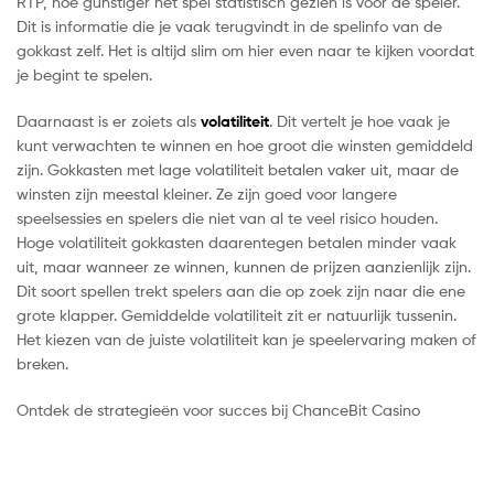
RTP, hoe gunstiger het spel statistisch gezien is voor de speler.
Dit is informatie die je vaak terugvindt in de spelinfo van de
gokkast zelf. Het is altijd slim om hier even naar te kijken voordat
je begint te spelen.
Daarnaast is er zoiets als
volatiliteit
. Dit vertelt je hoe vaak je
kunt verwachten te winnen en hoe groot die winsten gemiddeld
zijn. Gokkasten met lage volatiliteit betalen vaker uit, maar de
winsten zijn meestal kleiner. Ze zijn goed voor langere
speelsessies en spelers die niet van al te veel risico houden.
Hoge volatiliteit gokkasten daarentegen betalen minder vaak
uit, maar wanneer ze winnen, kunnen de prijzen aanzienlijk zijn.
Dit soort spellen trekt spelers aan die op zoek zijn naar die ene
grote klapper. Gemiddelde volatiliteit zit er natuurlijk tussenin.
Het kiezen van de juiste volatiliteit kan je speelervaring maken of
breken.
Ontdek de strategieën voor succes bij ChanceBit Casino