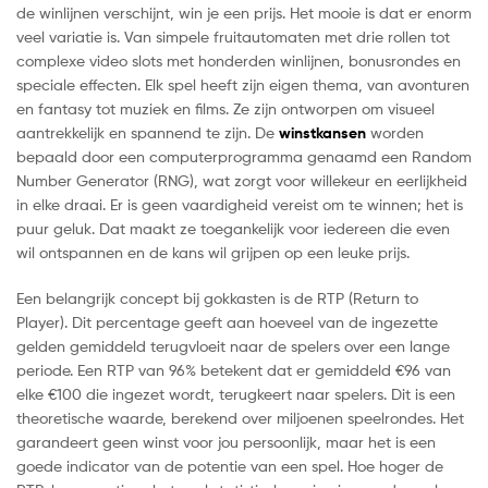
de winlijnen verschijnt, win je een prijs. Het mooie is dat er enorm
veel variatie is. Van simpele fruitautomaten met drie rollen tot
complexe video slots met honderden winlijnen, bonusrondes en
speciale effecten. Elk spel heeft zijn eigen thema, van avonturen
en fantasy tot muziek en films. Ze zijn ontworpen om visueel
aantrekkelijk en spannend te zijn. De
winstkansen
worden
bepaald door een computerprogramma genaamd een Random
Number Generator (RNG), wat zorgt voor willekeur en eerlijkheid
in elke draai. Er is geen vaardigheid vereist om te winnen; het is
puur geluk. Dat maakt ze toegankelijk voor iedereen die even
wil ontspannen en de kans wil grijpen op een leuke prijs.
Een belangrijk concept bij gokkasten is de RTP (Return to
Player). Dit percentage geeft aan hoeveel van de ingezette
gelden gemiddeld terugvloeit naar de spelers over een lange
periode. Een RTP van 96% betekent dat er gemiddeld €96 van
elke €100 die ingezet wordt, terugkeert naar spelers. Dit is een
theoretische waarde, berekend over miljoenen speelrondes. Het
garandeert geen winst voor jou persoonlijk, maar het is een
goede indicator van de potentie van een spel. Hoe hoger de