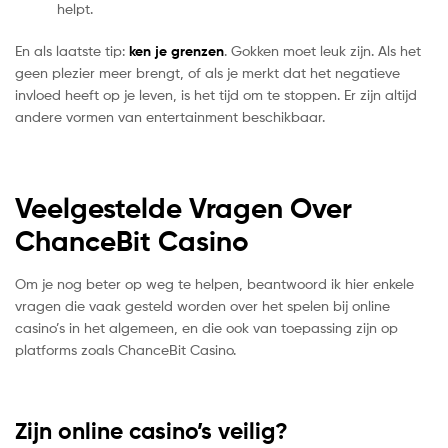
helpt.
En als laatste tip:
ken je grenzen
. Gokken moet leuk zijn. Als het
geen plezier meer brengt, of als je merkt dat het negatieve
invloed heeft op je leven, is het tijd om te stoppen. Er zijn altijd
andere vormen van entertainment beschikbaar.
Veelgestelde Vragen Over
ChanceBit Casino
Om je nog beter op weg te helpen, beantwoord ik hier enkele
vragen die vaak gesteld worden over het spelen bij online
casino’s in het algemeen, en die ook van toepassing zijn op
platforms zoals ChanceBit Casino.
Zijn online casino’s veilig?