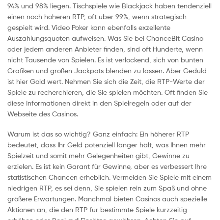
94% und 98% liegen. Tischspiele wie Blackjack haben tendenziell
einen noch höheren RTP, oft über 99%, wenn strategisch
gespielt wird. Video Poker kann ebenfalls exzellente
Auszahlungsquoten aufweisen. Was Sie bei ChanceBit Casino
oder jedem anderen Anbieter finden, sind oft Hunderte, wenn
nicht Tausende von Spielen. Es ist verlockend, sich von bunten
Grafiken und großen Jackpots blenden zu lassen. Aber Geduld
ist hier Gold wert. Nehmen Sie sich die Zeit, die RTP-Werte der
Spiele zu recherchieren, die Sie spielen möchten. Oft finden Sie
diese Informationen direkt in den Spielregeln oder auf der
Webseite des Casinos.
Warum ist das so wichtig? Ganz einfach: Ein höherer RTP
bedeutet, dass Ihr Geld potenziell länger hält, was Ihnen mehr
Spielzeit und somit mehr Gelegenheiten gibt, Gewinne zu
erzielen. Es ist kein Garant für Gewinne, aber es verbessert Ihre
statistischen Chancen erheblich. Vermeiden Sie Spiele mit einem
niedrigen RTP, es sei denn, Sie spielen rein zum Spaß und ohne
größere Erwartungen. Manchmal bieten Casinos auch spezielle
Aktionen an, die den RTP für bestimmte Spiele kurzzeitig