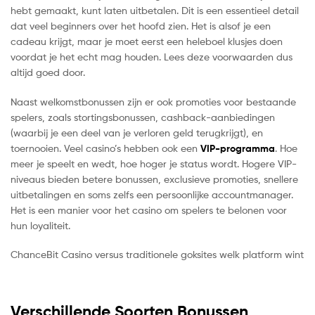
hebt gemaakt, kunt laten uitbetalen. Dit is een essentieel detail
dat veel beginners over het hoofd zien. Het is alsof je een
cadeau krijgt, maar je moet eerst een heleboel klusjes doen
voordat je het echt mag houden. Lees deze voorwaarden dus
altijd goed door.
Naast welkomstbonussen zijn er ook promoties voor bestaande
spelers, zoals stortingsbonussen, cashback-aanbiedingen
(waarbij je een deel van je verloren geld terugkrijgt), en
toernooien. Veel casino’s hebben ook een
VIP-programma
. Hoe
meer je speelt en wedt, hoe hoger je status wordt. Hogere VIP-
niveaus bieden betere bonussen, exclusieve promoties, snellere
uitbetalingen en soms zelfs een persoonlijke accountmanager.
Het is een manier voor het casino om spelers te belonen voor
hun loyaliteit.
ChanceBit Casino versus traditionele goksites welk platform wint
Verschillende Soorten Bonussen