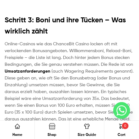
Schritt 3: Boni und ihre Tücken – Was
wirklich zählt
Online-Casinos wie das ChanceBit Casino locken oft mit
verlockenden Bonusangeboten. Willkommensboni, Reload-Boni,
Freispiele – die Liste ist lang. Doch hinter jedem Bonus stecken
Bedingungen, die Sie genau verstehen müssen. Die Rede ist von
Umsatzanforderungen
(auch Wagering Requirements genannt).
Diese geben an, wie oft Sie den Bonusbetrag (oder Bonus und
Einzahlung) umsetzen müssen, bevor Sie Gewinne, die Sie
daraus erzielt haben, auszahlen lassen können. Ein typisches
Beispiel wäre eine Umsatzanforderung von 35x. Das bedeutet,
wenn Sie einen Bonus von 100 Euro erhalten, müssen Sie 3.500
Euro (35 x 100 Euro) durch Spielen umsetzen, bevor Sie Gewinne
daraus auszahlen können. Das ist eine erhebliche Menge Geld,
und es ist wichtig, sich dessen bewusst zu sein.
0
Home
Shop
Size Guide
Nicht alle Spiele tragen gleichermaßen zu den