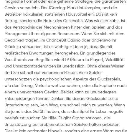
magische Formel oder eine geheime Strategie, die garantierten
Gewinn verspricht. Der iGaming-Markt ist komplex, und die
Betreiber kalkulieren stets einen Hausvorteil ein. Das ist kein
Betrug, sondern die Natur des Geschäfts. Was wirklich zählt, ist
das Verständnis der Mechanismen hinter den Spielen und das
Management Ihrer eigenen Ressourcen. Wenn Sie sich mit dem
Gedanken tragen, im
ChanceBit Casino
oder anderswo Ihr
Glück zu versuchen, ist es wichtiger denn je, dass Sie mit
realistischen Erwartungen herangehen. Ein grundlegendes
Verständnis von Begriffen wie RTP (Return to Player), Volatilität
und Umsatzanforderungen ist unerlässlich. Ohne dieses Wissen
sind Sie schnell auf verlorenem Posten. Viele Spieler
unterschätzen die psychologischen Aspekte des Glücksspiels,
wie den Drang, Verluste wettzumachen, oder die Euphorie nach
einem unerwarteten Gewinn. Beides kann zu unüberlegten
Entscheidungen führen. Denken Sie daran: Glücksspiel sollte
Unterhaltung sein, kein Weg, um schnell reich zu werden. Wenn
Sie jemals das Gefühl haben, dass das Spiel Ihr Leben negativ
beeinflusst, suchen Sie Hilfe. Es gibt Organisationen, die
Unterstützung bei problematischem Spielverhalten anbieten.
Dies ist kein optionaler Hinweis, sondern eine ernste Warnung für