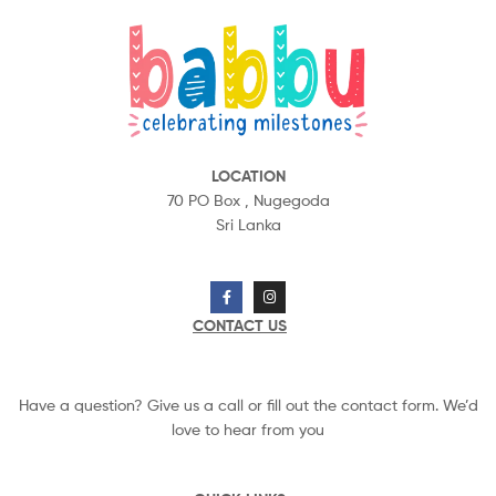
LOCATION
70 PO Box ,
Nugegoda
Sri Lanka
CONTACT US
Have a question? Give us a call or fill out the contact form. We’d
love to hear from you