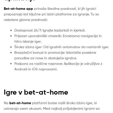
Bet-at-home app
prinaša številne prednosti, ki jih igralci
prepoznajo kot ključne pri izbiri platforme za igranje. Tu so
nekatere glavne prednosti:
Dostopnost 24/7: Igrajte kadarkoli in kjerkoli.
Prijazen uporabniški vmesnik: Enostavna navigacija in
hitro iskanje iger.
Široka izbira iger: Od igralnih avtomatov do namiznih iger.
Brezplačni bonusi in promocije: Izkoristite posebne
ponudbe za nove in obstoječe igralce.
Podpora za različne naprave: Aplikacija je združljiva z
Android in iOS napravami.
Igre v bet-at-home
Na
bet-at-home
platformi boste našli široko izbiro iger, ki
ustrezajo vsem okusom. Med najbolj priljubljenimi igrami so: