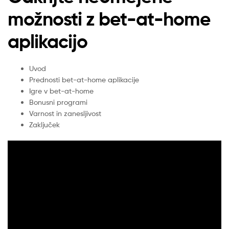
možnosti z bet-at-home
aplikacijo
Uvod
Prednosti bet-at-home aplikacije
Igre v bet-at-home
Bonusni programi
Varnost in zanesljivost
Zaključek