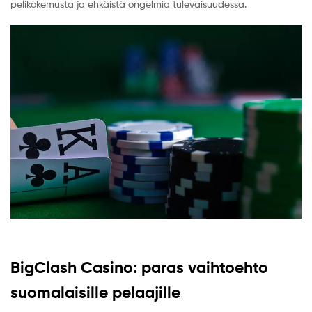
pelikokemusta ja ehkäistä ongelmia tulevaisuudessa.
BigClash Casino: paras vaihtoehto
suomalaisille pelaajille