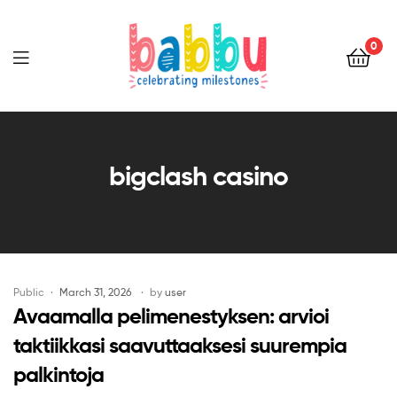
0
Babbu.lk
bigclash casino
Public
March 31, 2026
by
user
Avaamalla pelimenestyksen: arvioi
taktiikkasi saavuttaaksesi suurempia
palkintoja