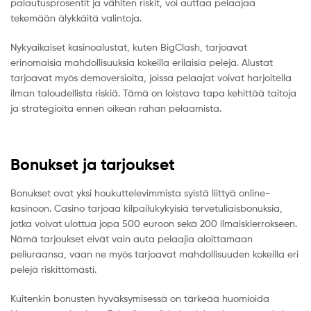
palautusprosentit ja vähiten riskit, voi auttaa pelaajaa
tekemään älykkäitä valintoja.
Nykyaikaiset kasinoalustat, kuten BigClash, tarjoavat
erinomaisia mahdollisuuksia kokeilla erilaisia pelejä. Alustat
tarjoavat myös demoversioita, joissa pelaajat voivat harjoitella
ilman taloudellista riskiä. Tämä on loistava tapa kehittää taitoja
ja strategioita ennen oikean rahan pelaamista.
Bonukset ja tarjoukset
Bonukset ovat yksi houkuttelevimmista syistä liittyä online-
kasinoon. Casino tarjoaa kilpailukykyisiä tervetuliaisbonuksia,
jotka voivat ulottua jopa 500 euroon sekä 200 ilmaiskierrokseen.
Nämä tarjoukset eivät vain auta pelaajia aloittamaan
peliuraansa, vaan ne myös tarjoavat mahdollisuuden kokeilla eri
pelejä riskittömästi.
Kuitenkin bonusten hyväksymisessä on tärkeää huomioida