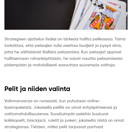
Strategisen ajattelun lisäksi on tärkeää hallita pelikassaa. Tämä
tarkoittaa, että pelaajien tulisi asettaa budjetti ja pysyä siinä,
jotta he välttäisivät liiallista pelaamista. Kun pelaajat oppivat
hallitsemaan rahankäyttöään, he voivat nauttia pelaamisesta
pidempään ja mahdollisesti saavuttaa suurempia voittoja.
Pelit ja niiden valinta
Valinnanvaraa on runsaasti, kun puhutaan online-
kasinopeleistä. Jokaisella pelillä on omat erityispiirteensä ja
voittomahdollisuutensa. Suosituimpiin peleihin kuuluvat
kolikkopelit, blackjack, ruletit ja pokeri, jokaisella niistä on omat
strategiansa. Tietäen, mitkä pelit tarjoavat parhaat