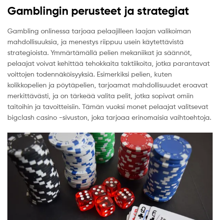
Gamblingin perusteet ja strategiat
Gambling onlinessa tarjoaa pelaajilleen laajan valikoiman
mahdollisuuksia, ja menestys riippuu usein käytettävistä
strategioista. Ymmärtämällä pelien mekaniikat ja säännöt,
pelaajat voivat kehittää tehokkaita taktiikoita, jotka parantavat
voittojen todennäköisyyksiä. Esimerkiksi pelien, kuten
kolikkopelien ja pöytäpelien, tarjoamat mahdollisuudet eroavat
merkittävästi, ja on tärkeää valita pelit, jotka sopivat omiin
taitoihin ja tavoitteisiin. Tämän vuoksi monet pelaajat valitsevat
bigclash casino
-sivuston, joka tarjoaa erinomaisia vaihtoehtoja.