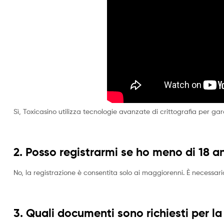
Sì, Toxicasino utilizza tecnologie avanzate di crittografia per gar
2. Posso registrarmi se ho meno di 18 a
No, la registrazione è consentita solo ai maggiorenni. È necessa
3. Quali documenti sono richiesti per la