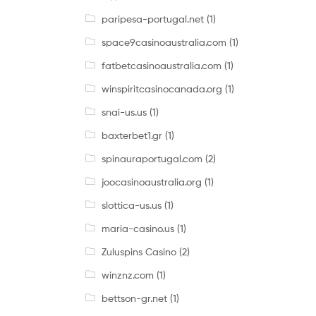
paripesa-portugal.net
(1)
space9casinoaustralia.com
(1)
fatbetcasinoaustralia.com
(1)
winspiritcasinocanada.org
(1)
snai-us.us
(1)
baxterbet1.gr
(1)
spinauraportugal.com
(2)
joocasinoaustralia.org
(1)
slottica-us.us
(1)
maria-casino.us
(1)
Zuluspins Casino
(2)
winznz.com
(1)
bettson-gr.net
(1)