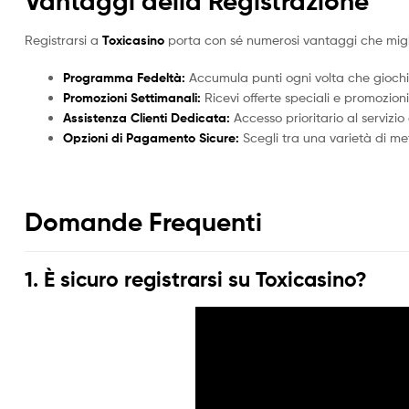
Vantaggi della Registrazione
Registrarsi a
Toxicasino
porta con sé numerosi vantaggi che miglio
Programma Fedeltà:
Accumula punti ogni volta che giochi e
Promozioni Settimanali:
Ricevi offerte speciali e promozioni
Assistenza Clienti Dedicata:
Accesso prioritario al servizi
Opzioni di Pagamento Sicure:
Scegli tra una varietà di met
Domande Frequenti
1. È sicuro registrarsi su Toxicasino?