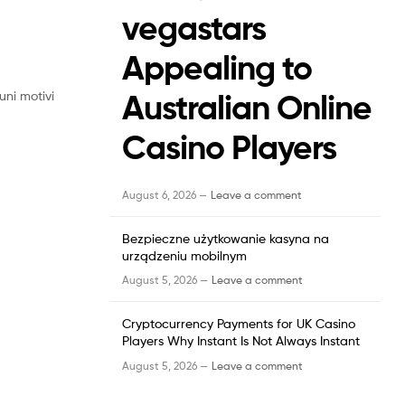
vegastars
Appealing to
Australian Online
uni motivi
Casino Players
August 6, 2026 —
Leave a comment
Bezpieczne użytkowanie kasyna na
urządzeniu mobilnym
August 5, 2026 —
Leave a comment
Cryptocurrency Payments for UK Casino
Players Why Instant Is Not Always Instant
August 5, 2026 —
Leave a comment