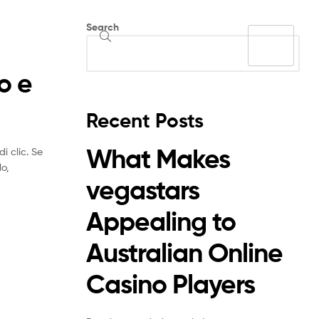
Search
Search
o e
Recent Posts
What Makes
i clic. Se
lo,
vegastars
Appealing to
Australian Online
Casino Players