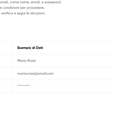
ersonali, come nome, email, e password.
le condizioni per procedere.
verifica e segui le istruzioni.
Esempio di Dati
Mario Rossi
mario.rossi@email.com
********