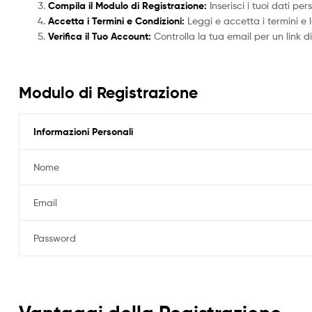
Compila il Modulo di Registrazione:
Inserisci i tuoi dati p
Accetta i Termini e Condizioni:
Leggi e accetta i termini e 
Verifica il Tuo Account:
Controlla la tua email per un link di 
Modulo di Registrazione
Informazioni Personali
Nome
Email
Password