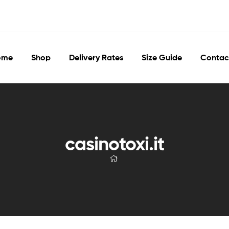
ome
Shop
Delivery Rates
Size Guide
Contac
casinotoxi.it