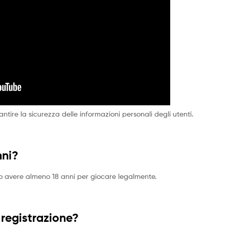
antire la sicurezza delle informazioni personali degli utenti.
nni?
rio avere almeno 18 anni per giocare legalmente.
 registrazione?