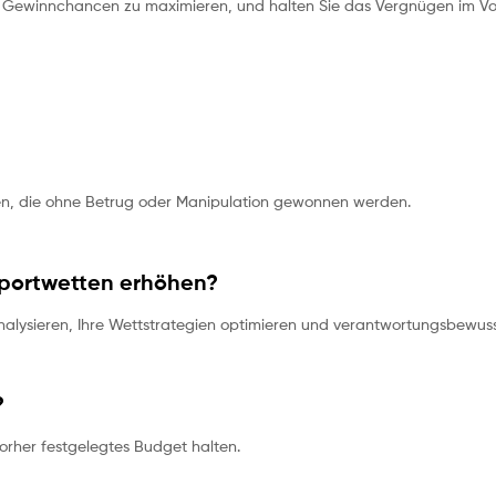
Ihre Gewinnchancen zu maximieren, und halten Sie das Vergnügen im V
en, die ohne Betrug oder Manipulation gewonnen werden.
Sportwetten erhöhen?
nalysieren, Ihre Wettstrategien optimieren und verantwortungsbewuss
?
orher festgelegtes Budget halten.