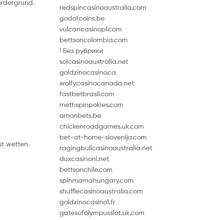
ordergrund.
redspincasinoaustralia.com
godofcoins.be
vulcancasinopl.com
bettsoncolombia.com
! Без рубрики
solcasinoaustralia.net
goldzinocasino.ca
wolfycasinocanada.net
fastbetbrasil.com
methspinpokies.com
amonbets.be
chickenroadgames.uk.com
bet-at-home-slovenija.com
t wetten.
ragingbullcasinoaustralia.net
duxcasinonl.net
bettsonchile.com
spinmamahungary.com
shufflecasinoaustralia.com
goldzinocasino1.fr
gatesofolympusslot.uk.com