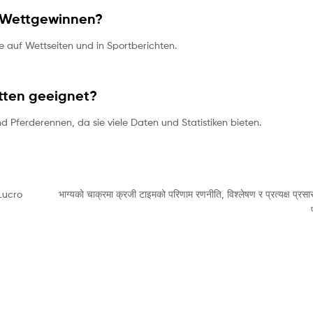
n Wettgewinnen?
 auf Wettseiten und in Sportberichten.
tten geeignet?
nd Pferderennen, da sie viele Daten und Statistiken bieten.
Lucro
भाग्यको चाक्रमा क्रजी टाइमको परिणाम रणनीति, विश्लेषण र प्रत्यक्ष प्र