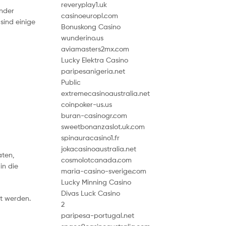
reveryplay1.uk
ender
casinoeuropl.com
sind einige
Bonuskong Casino
wunderino.us
aviamasters2mx.com
Lucky Elektra Casino
paripesanigeria.net
Public
extremecasinoaustralia.net
coinpoker-us.us
buran-casinogr.com
sweetbonanzaslot.uk.com
spinauracasino1.fr
jokacasinoaustralia.net
aten,
cosmolotcanada.com
in die
maria-casino-sverige.com
Lucky Minning Casino
Divas Luck Casino
t werden.
2
paripesa-portugal.net