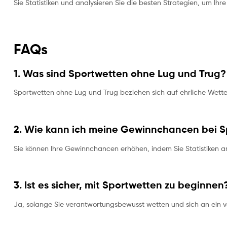
Sie Statistiken und analysieren Sie die besten Strategien, um 
FAQs
1. Was sind Sportwetten ohne Lug und Trug?
Sportwetten ohne Lug und Trug beziehen sich auf ehrliche Wett
2. Wie kann ich meine Gewinnchancen bei 
Sie können Ihre Gewinnchancen erhöhen, indem Sie Statistiken a
3. Ist es sicher, mit Sportwetten zu beginnen
Ja, solange Sie verantwortungsbewusst wetten und sich an ein v