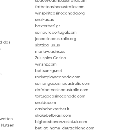
space9casinoaustralia.com
fatbetcasinoaustralia.com
winspiritcasinocanada.org
snai-us.us
baxterbet1.gr
spinauraportugal.com
joocasinoaustralia.org
nd das
slottica-us.us
s
maria-casino.us
Zuluspins Casino
winznz.com
bettson-gr.net
n.
rocketplayscanada.com
spinangacasinoaustralia.com
dafabetcasinoaustralia.com
tortugacasinocanada.com
snaide.com
casinobaxterbet.it
shakebetbrasil.com
twetten
bigbassbonanzaslot.uk.com
. Nutzen
bet-at-home-deutschland.com