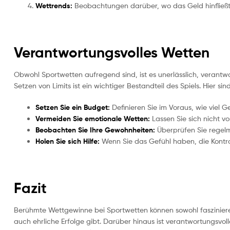
Wettrends:
Beobachtungen darüber, wo das Geld hinfließt
Verantwortungsvolles Wetten
Obwohl Sportwetten aufregend sind, ist es unerlässlich, verant
Setzen von Limits ist ein wichtiger Bestandteil des Spiels. Hier s
Setzen Sie ein Budget:
Definieren Sie im Voraus, wie viel Ge
Vermeiden Sie emotionale Wetten:
Lassen Sie sich nicht vo
Beobachten Sie Ihre Gewohnheiten:
Überprüfen Sie regelm
Holen Sie sich Hilfe:
Wenn Sie das Gefühl haben, die Kontroll
Fazit
Berühmte Wettgewinne bei Sportwetten können sowohl faszinierend
auch ehrliche Erfolge gibt. Darüber hinaus ist verantwortungsvo