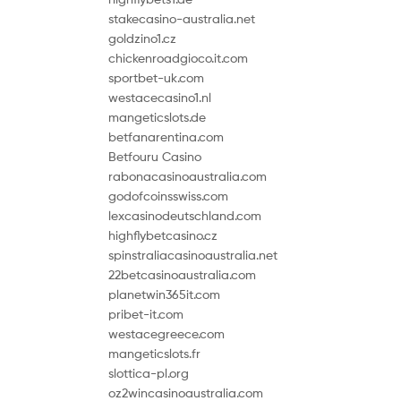
stakecasino-australia.net
goldzino1.cz
chickenroadgioco.it.com
sportbet-uk.com
westacecasino1.nl
mangeticslots.de
betfanarentina.com
Betfouru Casino
rabonacasinoaustralia.com
godofcoinsswiss.com
lexcasinodeutschland.com
highflybetcasino.cz
spinstraliacasinoaustralia.net
22betcasinoaustralia.com
planetwin365it.com
pribet-it.com
westacegreece.com
mangeticslots.fr
slottica-pl.org
oz2wincasinoaustralia.com