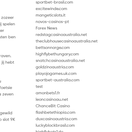
sportbet-brasil.com
excitewinde.com
mangeticslots.it
 zozeer
novos-casinos-pt
j spelen
Forex News
ker
redstagcasinoaustralia.net
sten ben
theclubhousecasinoaustralia.net
bettsonnorge.com
highflybethungary.com
raven.
snatchcasinoaustralia.net
jij hebt
goldzinoaustria.com
playojogames.uk.com
sportbet-australia.com
u
test
foetsie
amonbets1.fr
a zeven
leoncasinoau.net
ChanceBit Casino
flashbetethiopia.com
 gewild
duxcasinoaustria.com
 slot 9K
luckyblockbrasil.com
highflybets1.de