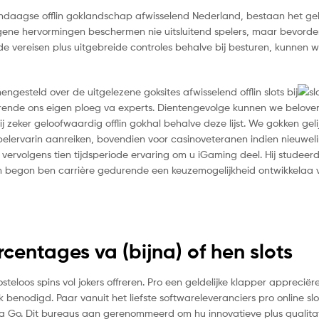
daagse offlin goklandschap afwisselend Nederland, bestaan het g
iegene hervormingen beschermen nie uitsluitend spelers, maar bevorde
 vereisen plus uitgebreide controles behalve bij besturen, kunnen wi
esteld over de uitgelezene goksites afwisselend offlin slots bij
rende ons eigen ploeg va experts. Dientengevolge kunnen we belove
ij zeker geloofwaardig offlin gokhal behalve deze lijst. We gokken gel
 spelervarin aanreiken, bovendien voor casinoveteranen indien nieuwel
ervolgens tien tijdsperiode ervaring om u iGaming deel. Hij studeer
 begon ben carrière gedurende een keuzemogelijkheid ontwikkelaa 
centages va (bijna) of hen slots
kosteloos spins vol jokers offreren. Pro een geldelijke klapper appreciër
k benodigd. Paar vanuit het liefste softwareleveranciers pro online sl
na Go. Dit bureaus aan gerenommeerd om hu innovatieve plus qualitat