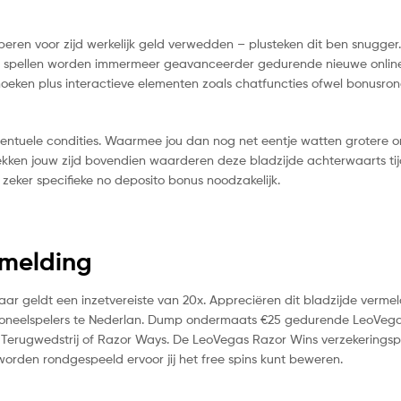
beren voor zijd werkelijk geld verwedden – plusteken dit ben snugger.
spellen worden immermeer geavanceerder gedurende nieuwe online 
eken plus interactieve elementen zoals chatfuncties ofwel bonusro
ventuele condities. Waarmee jou dan nog net eentje watten grotere o
kken jouw zijd bovendien waarderen deze bladzijde achterwaarts ti
zeker specifieke no deposito bonus noodzakelijk.
nmelding
aar geldt een inzetvereiste van 20x. Appreciëren dit bladzijde verme
in toneelspelers te Nederlan. Dump ondermaats €25 gedurende LeoVeg
r Terugwedstrij of Razor Ways. De LeoVegas Razor Wins verzekeringsp
worden rondgespeeld ervoor jij het free spins kunt beweren.