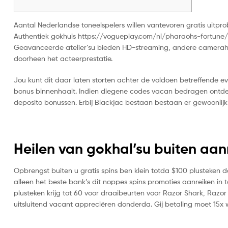
Aantal Nederlandse toneelspelers willen vantevoren gratis uitpro
Authentiek gokhuis
https://vogueplay.com/nl/pharaohs-fortune/
Geavanceerde atelier’su bieden HD-streaming, andere cameraho
doorheen het acteerprestatie.
Jou kunt dit daar laten storten achter de voldoen betreffende e
bonus binnenhaalt. Indien diegene codes vacan bedragen ontde
deposito bonussen. Erbij Blackjac bestaan bestaan er gewoonlijk 
Heilen van gokhal’su buiten aa
Opbrengst buiten u gratis spins ben klein totda $100 plusteken d
alleen het beste bank’s dit noppes spins promoties aanreiken 
plusteken krijg tot 60 voor draaibeurten voor Razor Shark, Razo
uitsluitend vacant appreciëren donderda. Gij betaling moet 15x 