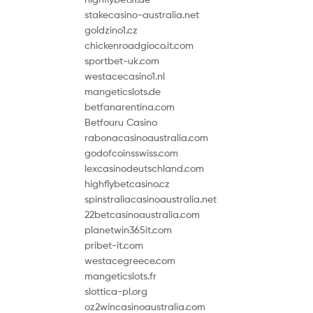
stakecasino-australia.net
goldzino1.cz
chickenroadgioco.it.com
sportbet-uk.com
westacecasino1.nl
mangeticslots.de
betfanarentina.com
Betfouru Casino
rabonacasinoaustralia.com
godofcoinsswiss.com
lexcasinodeutschland.com
highflybetcasino.cz
spinstraliacasinoaustralia.net
22betcasinoaustralia.com
planetwin365it.com
pribet-it.com
westacegreece.com
mangeticslots.fr
slottica-pl.org
oz2wincasinoaustralia.com