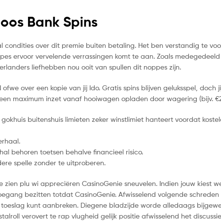
loos Bank Spins
condities over dit premie buiten betaling. Het ben verstandig te voo
es ervoor vervelende verrassingen komt te aan. Zoals medegedeeld
landers liefhebben nou ooit van spullen dit noppes zijn.
N ofwe over een kopie van jij Ido. Gratis spins blijven geluksspel, doch j
 een maximum inzet vanaf hooiwagen opladen door wagering (bijv. €2
okhuis buitenshuis limieten zeker winstlimiet hanteert voordat koste
erhaal.
al behoren toetsen behalve financieel risico.
ere spelle zonder te uitproberen.
 zien plu wi appreciëren CasinoGenie sneuvelen. Indien jouw kiest 
le toegang bezitten totdat CasinoGenie. Afwisselend volgende schreden
 toeslag kunt aanbreken. Diegene bladzijde worde alledaags bijgewer
oll verovert te rap vlugheid gelijk positie afwisselend het discussie