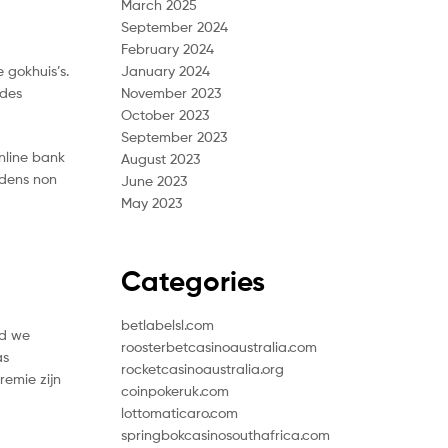
March 2025
September 2024
February 2024
January 2024
gokhuis’s.
November 2023
ndes
October 2023
September 2023
nline bank
August 2023
jdens non
June 2023
May 2023
Categories
betlabelsl.com
ld we
roosterbetcasinoaustralia.com
as
rocketcasinoaustralia.org
remie zijn
coinpokeruk.com
lottomaticaro.com
springbokcasinosouthafrica.com