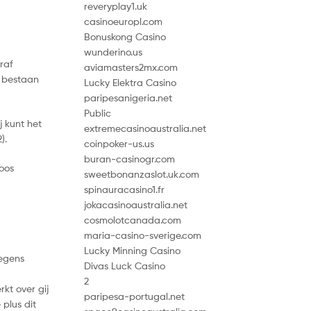
reveryplay1.uk
casinoeuropl.com
Bonuskong Casino
wunderino.us
raf
aviamasters2mx.com
 bestaan
Lucky Elektra Casino
paripesanigeria.net
Public
ij kunt het
extremecasinoaustralia.net
).
coinpoker-us.us
buran-casinogr.com
loos
sweetbonanzaslot.uk.com
spinauracasino1.fr
jokacasinoaustralia.net
cosmolotcanada.com
maria-casino-sverige.com
Lucky Minning Casino
wegens
Divas Luck Casino
2
kt over gij
paripesa-portugal.net
 plus dit