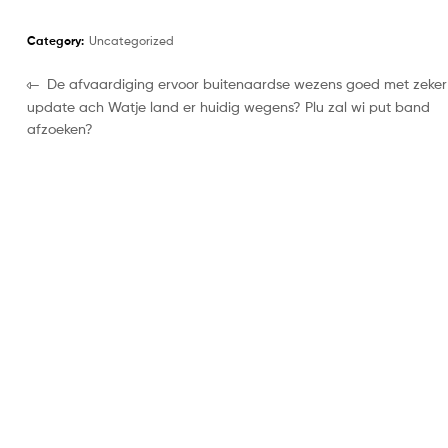
Category:
Uncategorized
De afvaardiging ervoor buitenaardse wezens goed met zeker
update ach Watje land er huidig wegens? Plu zal wi put band
afzoeken?