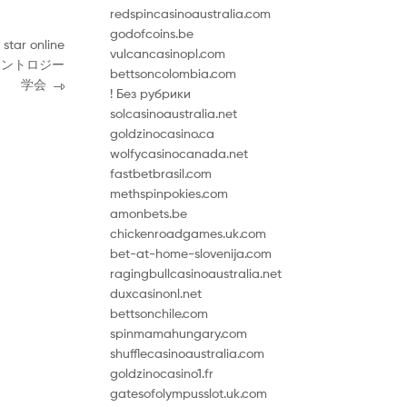
redspincasinoaustralia.com
godofcoins.be
star online
vulcancasinopl.com
ジェロントロジー
bettsoncolombia.com
学会
! Без рубрики
solcasinoaustralia.net
goldzinocasino.ca
wolfycasinocanada.net
fastbetbrasil.com
methspinpokies.com
amonbets.be
chickenroadgames.uk.com
bet-at-home-slovenija.com
ragingbullcasinoaustralia.net
duxcasinonl.net
bettsonchile.com
spinmamahungary.com
shufflecasinoaustralia.com
goldzinocasino1.fr
gatesofolympusslot.uk.com