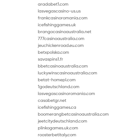
aradabet1.com
lasvegascasino-us.us
frankcasinoromania.com
icefishinggames.uk
brangocasinoaustralia.net
777casinoaustralia.com
jeuchickenroad.eu.com
betxpolska.com
savaspins1.fr
bbetcasinoaustralia.com
luckywinscasinoaustralia.com
betat-homepl.com
1godeutschland.com
lasvegascasinoromania.com
casabetgr.net
icefishinggames.ca
boomerangbetcasinoaustralia.com
jeetcitydeutschland.com
plinkogames.uk.com
roosterbetitaly.com