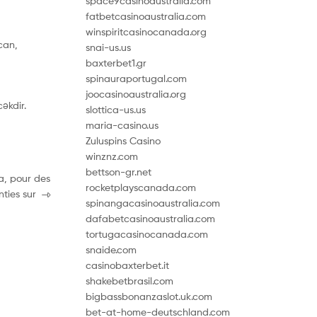
space9casinoaustralia.com
fatbetcasinoaustralia.com
winspiritcasinocanada.org
can,
snai-us.us
baxterbet1.gr
spinauraportugal.com
joocasinoaustralia.org
əkdir.
slottica-us.us
maria-casino.us
Zuluspins Casino
winznz.com
bettson-gr.net
a, pour des
rocketplayscanada.com
nties sur
spinangacasinoaustralia.com
dafabetcasinoaustralia.com
tortugacasinocanada.com
snaide.com
casinobaxterbet.it
shakebetbrasil.com
bigbassbonanzaslot.uk.com
bet-at-home-deutschland.com