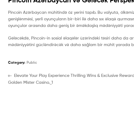
Pincoin Azərbaycan mühitində öz yerini tapıb. Bu valyuta, ölkəmi
genişlənməsi, yerli oyunçuların bir-biri ilə daha sıx əlaqə qurmas
oyunçular arasında daha geniş bir əməkdaşlıq mədəniyyəti yarad
Gələcəkdə, Pincoin-in sosial əlaqələr üzərindəki təsiri daha da
mədəniyyətini gücləndirəcək və daha sağlam bir mühit yarada bilə
Category:
Public
Elevate Your Play Experience Thrilling Wins & Exclusive Reward
Golden Mister Casino._1