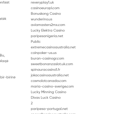
reveryplay1.uk
ənfəət
casinoeuropl.com
Bonuskong Casino
stək
wunderino.us
aviamasters2mx.com
Lucky Elektra Casino
paripesanigeria.net
Public
extremecasinoaustralia.net
coinpoker-us.us
 Bu,
buran-casinogr.com
 əlaqə
sweetbonanzaslot.uk.com
spinauracasino1.fr
jokacasinoaustralia.net
bir-birinə
cosmolotcanada.com
maria-casino-sverige.com
Lucky Minning Casino
Divas Luck Casino
2
paripesa-portugal.net