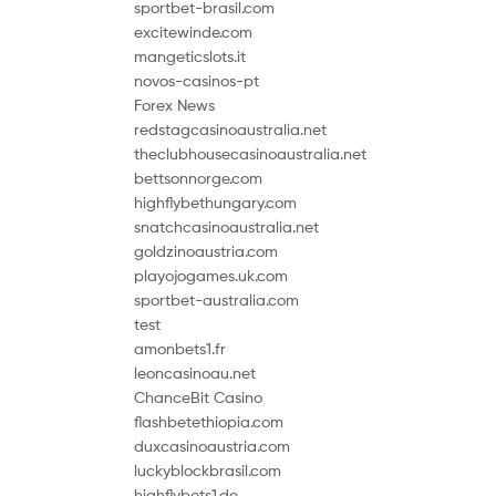
sportbet-brasil.com
excitewinde.com
mangeticslots.it
novos-casinos-pt
Forex News
redstagcasinoaustralia.net
theclubhousecasinoaustralia.net
bettsonnorge.com
highflybethungary.com
snatchcasinoaustralia.net
goldzinoaustria.com
playojogames.uk.com
sportbet-australia.com
test
amonbets1.fr
leoncasinoau.net
ChanceBit Casino
flashbetethiopia.com
duxcasinoaustria.com
luckyblockbrasil.com
highflybets1.de