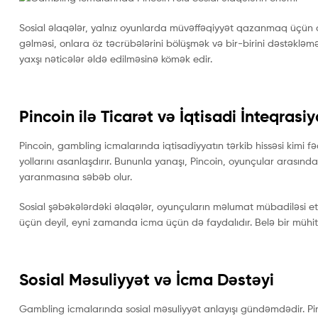
Sosial əlaqələr, yalnız oyunlarda müvəffəqiyyət qazanmaq üçün de
gəlməsi, onlara öz təcrübələrini bölüşmək və bir-birini dəstəkl
yaxşı nəticələr əldə edilməsinə kömək edir.
Pincoin ilə Ticarət və İqtisadi İnteqrasiy
Pincoin, gambling icmalarında iqtisadiyyatın tərkib hissəsi kimi
yollarını asanlaşdırır. Bununla yanaşı, Pincoin, oyunçular arasında
yaranmasına səbəb olur.
Sosial şəbəkələrdəki əlaqələr, oyunçuların məlumat mübadiləsi etm
üçün deyil, eyni zamanda icma üçün də faydalıdır. Belə bir mühit, bü
Sosial Məsuliyyət və İcma Dəstəyi
Gambling icmalarında sosial məsuliyyət anlayışı gündəmdədir. P