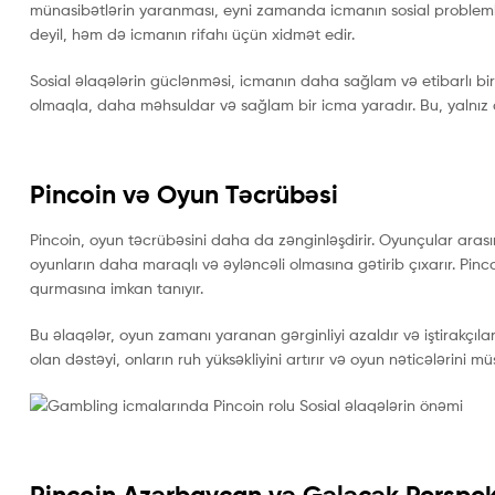
münasibətlərin yaranması, eyni zamanda icmanın sosial problemləri
deyil, həm də icmanın rifahı üçün xidmət edir.
Sosial əlaqələrin güclənməsi, icmanın daha sağlam və etibarlı bir
olmaqla, daha məhsuldar və sağlam bir icma yaradır. Bu, yalnız 
Pincoin və Oyun Təcrübəsi
Pincoin, oyun təcrübəsini daha da zənginləşdirir. Oyunçular arası
oyunların daha maraqlı və əyləncəli olmasına gətirib çıxarır. Pinc
qurmasına imkan tanıyır.
Bu əlaqələr, oyun zamanı yaranan gərginliyi azaldır və iştirakçıl
olan dəstəyi, onların ruh yüksəkliyini artırır və oyun nəticələrini mü
Pincoin Azərbaycan və Gələcək Perspek