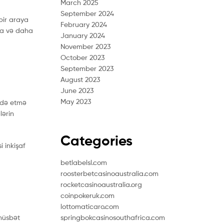
March 2025
September 2024
bir araya
February 2024
ına və daha
January 2024
November 2023
October 2023
September 2023
August 2023
June 2023
May 2023
əldə etmə
lərin
Categories
 inkişaf
betlabelsl.com
roosterbetcasinoaustralia.com
rocketcasinoaustralia.org
coinpokeruk.com
lottomaticaro.com
springbokcasinosouthafrica.com
müsbət