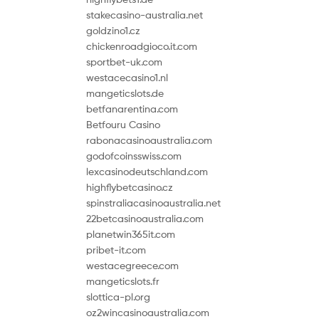
stakecasino-australia.net
goldzino1.cz
chickenroadgioco.it.com
sportbet-uk.com
westacecasino1.nl
mangeticslots.de
betfanarentina.com
Betfouru Casino
rabonacasinoaustralia.com
godofcoinsswiss.com
lexcasinodeutschland.com
highflybetcasino.cz
spinstraliacasinoaustralia.net
22betcasinoaustralia.com
planetwin365it.com
pribet-it.com
westacegreece.com
mangeticslots.fr
slottica-pl.org
oz2wincasinoaustralia.com