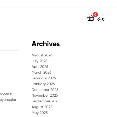
0
රු
0
Archives
August 2026
July 2026
April 2026
March 2026
February 2026
January 2026
December 2025
siyyətin
November 2025
 oyunçular
September 2025
August 2025
May 2025