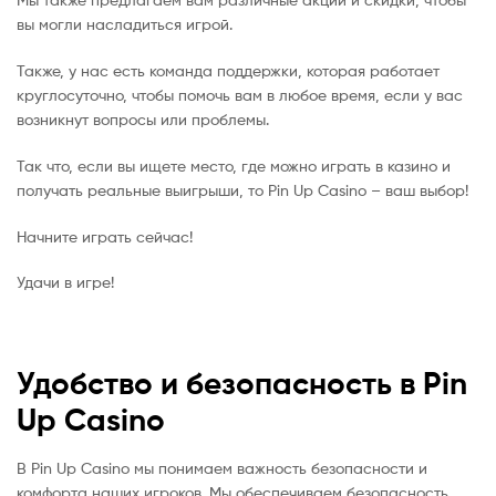
вы могли насладиться игрой.
Также, у нас есть команда поддержки, которая работает
круглосуточно, чтобы помочь вам в любое время, если у вас
возникнут вопросы или проблемы.
Так что, если вы ищете место, где можно играть в казино и
получать реальные выигрыши, то Pin Up Casino – ваш выбор!
Начните играть сейчас!
Удачи в игре!
Удобство и безопасность в Pin
Up Casino
В Pin Up Casino мы понимаем важность безопасности и
комфорта наших игроков. Мы обеспечиваем безопасность