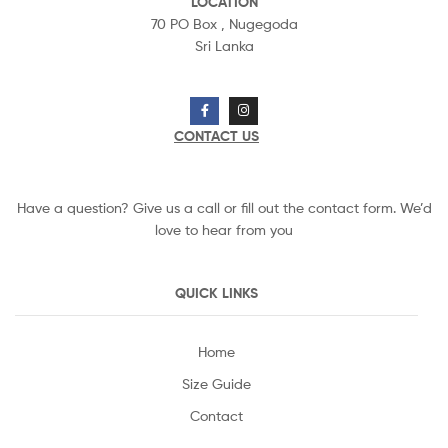
LOCATION
70 PO Box ,
Nugegoda
Sri Lanka
CONTACT US
Have a question? Give us a call or fill out the contact form. We’d
love to hear from you
QUICK LINKS
Home
Size Guide
Contact