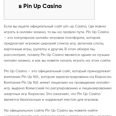
в Pin Up Casino
Если вы ищете официальный сайт
pin up
Casino, где можно
играть в онлайн-казино, то вы на правом пути. Pin Up Casino
– это популярная онлайн-игровая платформа, которая
предлагает игрокам широкий спектр игр, включая слоты,
карточные игры, рулетку и другие. В этом обзоре мы
рассмотрим, почему Pin Up Casino является одним из лучших
онлайн-казино, и как вы можете начать играть на этом сайте.
Pin Up Casino – это официальный сайт, который принадлежит
компании Pin Up N.V., которая зарегистрирована на Кюрасао.
Компания Pin Up N.V. имеет лицензию на проведение онлайн-
игр, выдана Комиссией по регулированию и лицензированию
азартных игр Кюрасао. Это означает, что Pin Up Casino
является безопасным и надежным местом для игроков.
На официальном сайте Pin Up Casino вы можете найти
широкий спектр игр, включая слоты, карточные игры, рулетку