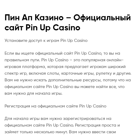
Пин Ап Казино – Официальный
сайт Pin Up Casino
Установите доступ к играм Pin Up Casino
Если вы ищете официальный сайт Pin Up Casino, то вы на
правильном пути. Pin Up Casino – это популярная онлайн-
игровая платформа, которая предлагает игрокам широкий
спектр игр, включая слоты, карточные игры, рулетку и другие.
Вам не нужно искать дополнительные ресурсы, потому что на
официальном сайте Pin Up Casino вы можете найти все, что
вам нужно для начала игры.
Регистрация на официальном сайте Pin Up Casino
Для начала игры вам нужно зарегистрироваться на
официальном сайте Pin Up Casino. Регистрация проста и
займет только несколько минут. Вам нужно ввести свои