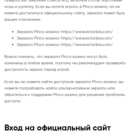
игры и рулетку. Если вы хотите играть в Pinco казино, но не
можете доступиться официальному сайту, зеркало может быть
вашим спасением.
Зеркало Pinco казино: https://www.victorkas.com/
Зеркало Pinco казино: https://www.victorkas.com/
Зеркало Pinco казино: https://www.victorkas.com/
Важно помнить, что зеркала Pinco казино могут быть
изменены в любое время, поэтому мы рекомендуем проверять
доступность зеркал перед игрой.
Если вы не можете найти доступное зеркало Pinco казино, вы
можете попробовать найти альтернативное зеркало или
обратиться к поддержке Pinco казино для решения проблемы
доступа.
Вход на официальный сайт