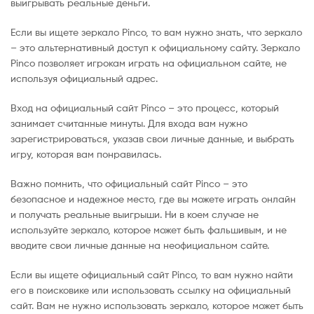
выигрывать реальные деньги.
Если вы ищете зеркало Pinco, то вам нужно знать, что зеркало
– это альтернативный доступ к официальному сайту. Зеркало
Pinco позволяет игрокам играть на официальном сайте, не
используя официальный адрес.
Вход на официальный сайт Pinco – это процесс, который
занимает считанные минуты. Для входа вам нужно
зарегистрироваться, указав свои личные данные, и выбрать
игру, которая вам понравилась.
Важно помнить, что официальный сайт Pinco – это
безопасное и надежное место, где вы можете играть онлайн
и получать реальные выигрыши. Ни в коем случае не
используйте зеркало, которое может быть фальшивым, и не
вводите свои личные данные на неофициальном сайте.
Если вы ищете официальный сайт Pinco, то вам нужно найти
его в поисковике или использовать ссылку на официальный
сайт. Вам не нужно использовать зеркало, которое может быть