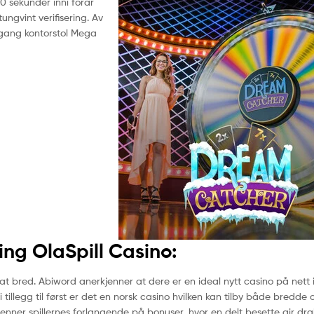
0 sekunder inni forår
ngvint verifisering. Av
igang kontorstol Mega
ing OlaSpill Casino:
t bred. Abiword anerkjenner at dere er en ideal nytt casino på nett i t
 tillegg til først er det en norsk casino hvilken kan tilby både bredde 
kjenner spillernes forlangende på bonuser, hvor en delt besette gir dra