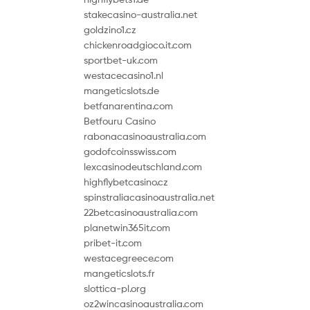
stakecasino-australia.net
goldzino1.cz
chickenroadgioco.it.com
sportbet-uk.com
westacecasino1.nl
mangeticslots.de
betfanarentina.com
Betfouru Casino
rabonacasinoaustralia.com
godofcoinsswiss.com
lexcasinodeutschland.com
highflybetcasino.cz
spinstraliacasinoaustralia.net
22betcasinoaustralia.com
planetwin365it.com
pribet-it.com
westacegreece.com
mangeticslots.fr
slottica-pl.org
oz2wincasinoaustralia.com