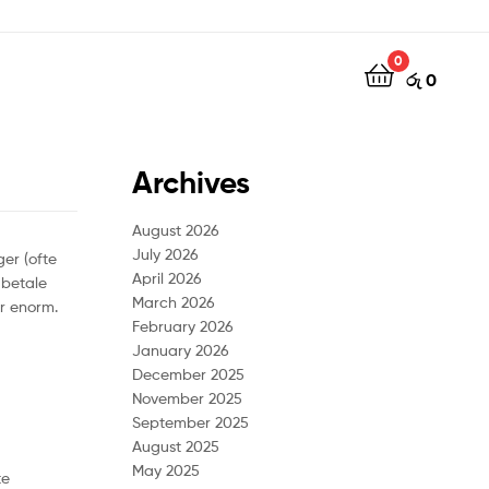
0
රු
0
Archives
August 2026
July 2026
er (ofte
April 2026
 betale
March 2026
er enorm.
February 2026
January 2026
December 2025
November 2025
September 2025
August 2025
May 2025
te