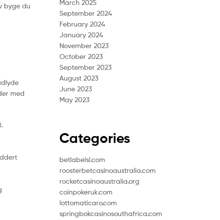
March 2025
av byge du
September 2024
February 2024
January 2024
November 2023
October 2023
September 2023
August 2023
adlyde
June 2023
nder med
May 2023
.
Categories
addert
betlabelsl.com
roosterbetcasinoaustralia.com
rocketcasinoaustralia.org
g
coinpokeruk.com
lottomaticaro.com
springbokcasinosouthafrica.com