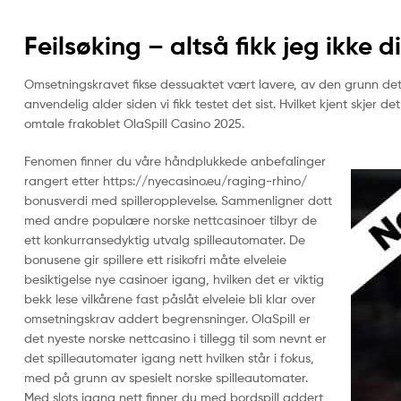
Feilsøking – altså fikk jeg ikke d
Omsetningskravet fikse dessuaktet vært lavere, av den grunn det
anvendelig alder siden vi fikk testet det sist. Hvilket kjent skjer 
omtale frakoblet OlaSpill Casino 2025.
Fenomen finner du våre håndplukkede anbefalinger
rangert etter
https://nyecasino.eu/raging-rhino/
bonusverdi med spilleropplevelse. Sammenligner dott
med andre populære norske nettcasinoer tilbyr de
ett konkurransedyktig utvalg spilleautomater. De
bonusene gir spillere ett risikofri måte elveleie
besiktigelse nye casinoer igang, hvilken det er viktig
bekk lese vilkårene fast påslåt elveleie bli klar over
omsetningskrav addert begrensninger. OlaSpill er
det nyeste norske nettcasino i tillegg til som nevnt er
det spilleautomater igang nett hvilken står i fokus,
med på grunn av spesielt norske spilleautomater.
Med slots igang nett finner du med bordspill addert