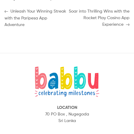
Unleash Your Winning Streak
Soar into Thrilling Wins with the
Rocket Play Casino App
with the Paripesa App
Experience
Adventure
LOCATION
70 PO Box ,
Nugegoda
Sri Lanka