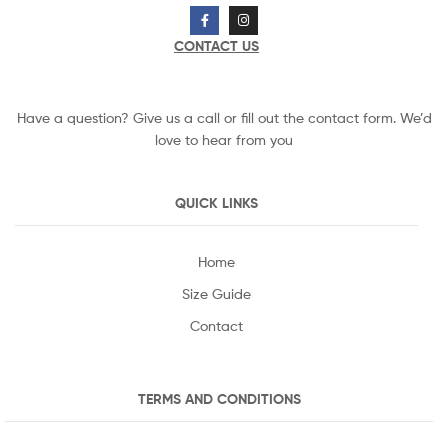
CONTACT US
Have a question? Give us a call or fill out the contact form. We’d
love to hear from you
QUICK LINKS
Home
Size Guide
Contact
TERMS AND CONDITIONS