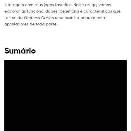
interagem com seus jogos favoritos. Neste artigo, vamos
explorar as funcionalidades, benefícios e características que
fazem do
Paripesa Casino
uma escolha popular entre
apostadores de toda parte.
Sumário