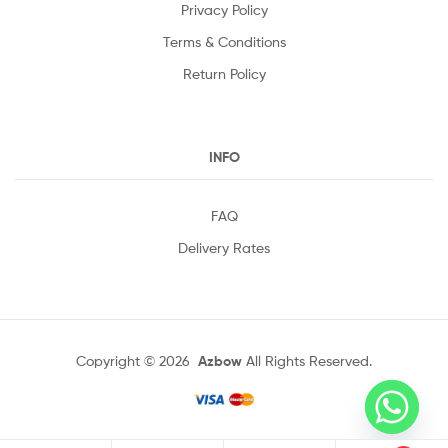
Privacy Policy
Terms & Conditions
Return Policy
INFO
FAQ
Delivery Rates
Copyright © 2026
Azbow
All Rights Reserved.