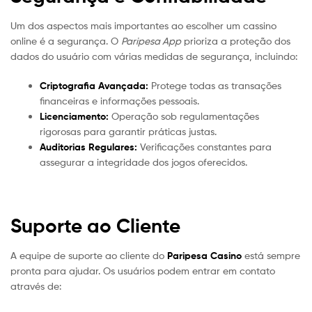
Um dos aspectos mais importantes ao escolher um cassino
online é a segurança. O
Paripesa App
prioriza a proteção dos
dados do usuário com várias medidas de segurança, incluindo:
Criptografia Avançada:
Protege todas as transações
financeiras e informações pessoais.
Licenciamento:
Operação sob regulamentações
rigorosas para garantir práticas justas.
Auditorias Regulares:
Verificações constantes para
assegurar a integridade dos jogos oferecidos.
Suporte ao Cliente
A equipe de suporte ao cliente do
Paripesa Casino
está sempre
pronta para ajudar. Os usuários podem entrar em contato
através de: