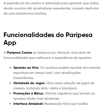
A experiência do usuário é otimizada para garantir que todos,
desde novatos até apostadores experientes, possam desfrutar
de uma plataforma intuitiva.
Funcionalidades do Paripesa
App
O
Paripesa Casino
se destaca por oferecer uma série de
funcionalidades que melhoram a experiência de apostas:
Apostas ao Vivo:
Os usuários podem apostar em eventos
esportivos em tempo real, com atualizações
instantâneas.
Variedade de Jogos:
Uma vasta seleção de jogos de
cassino, incluindo slots, roleta e blackjack.
Promoções e Bônus:
Ofertas regulares que tornam as
apostas ainda mais atraentes.
Interface Amigável:
Navegação fácil que facilita