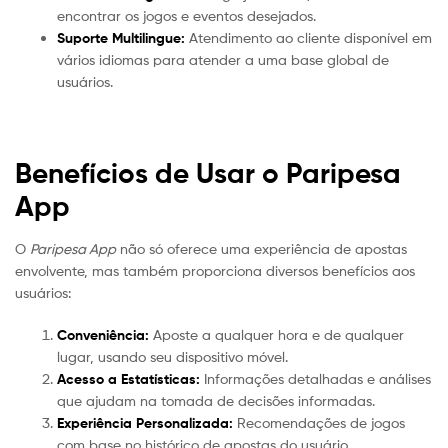
encontrar os jogos e eventos desejados.
Suporte Multilingue:
Atendimento ao cliente disponível em
vários idiomas para atender a uma base global de
usuários.
Benefícios de Usar o Paripesa
App
O
Paripesa App
não só oferece uma experiência de apostas
envolvente, mas também proporciona diversos benefícios aos
usuários:
Conveniência:
Aposte a qualquer hora e de qualquer
lugar, usando seu dispositivo móvel.
Acesso a Estatísticas:
Informações detalhadas e análises
que ajudam na tomada de decisões informadas.
Experiência Personalizada:
Recomendações de jogos
com base no histórico de apostas do usuário.