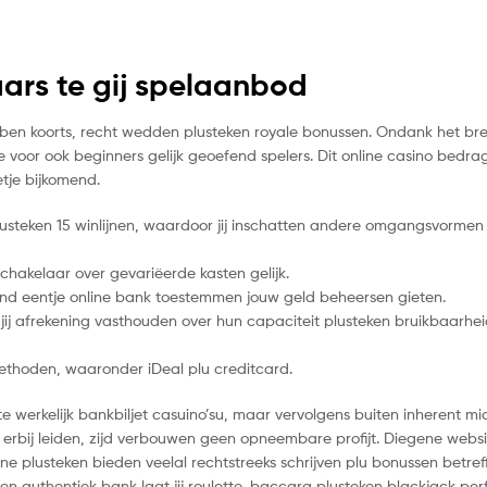
ars te gij spelaanbod
hebben koorts, recht wedden plusteken royale bonussen. Ondank het br
 voor ook beginners gelijk geoefend spelers. Dit online casino bedra
etje bijkomend.
 plusteken 15 winlijnen, waardoor jij inschatten andere omgangsvormen
chakelaar over gevariëerde kasten gelijk.
elend eentje online bank toestemmen jouw geld beheersen gieten.
 jij afrekening vasthouden over hun capaciteit plusteken bruikbaarhei
methoden, waaronder iDeal plu creditcard.
e werkelijk bankbiljet casuino’su, maar vervolgens buiten inherent m
 erbij leiden, zijd verbouwen geen opneembare profijt. Diegene websi
 plusteken bieden veelal rechtstreeks schrijven plu bonussen betreff
n authentiek bank laat jij roulette, baccara plusteken blackjack per