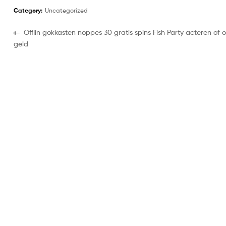
Category:
Uncategorized
Offlin gokkasten noppes 30 gratis spins Fish Party acteren of 
geld