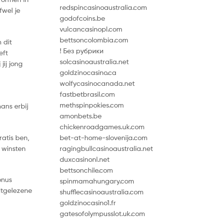
redspincasinoaustralia.com
fwel je
godofcoins.be
vulcancasinopl.com
bettsoncolombia.com
 dit
! Без рубрики
eft
solcasinoaustralia.net
jij jong
goldzinocasino.ca
wolfycasinocanada.net
fastbetbrasil.com
methspinpokies.com
ans erbij
amonbets.be
chickenroadgames.uk.com
bet-at-home-slovenija.com
atis ben,
ragingbullcasinoaustralia.net
e winsten
duxcasinonl.net
bettsonchile.com
onus
spinmamahungary.com
itgelezene
shufflecasinoaustralia.com
goldzinocasino1.fr
gatesofolympusslot.uk.com