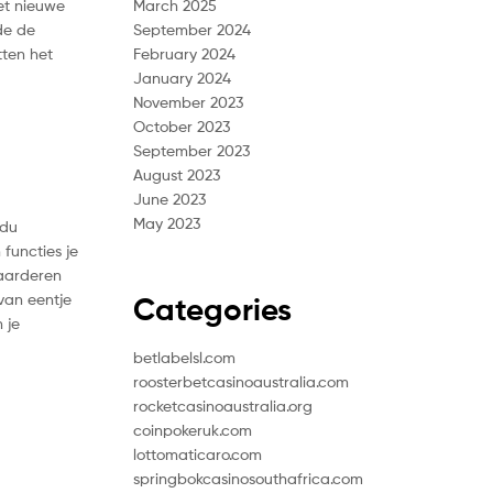
March 2025
et nieuwe
September 2024
de de
February 2024
tten het
January 2024
November 2023
October 2023
September 2023
August 2023
June 2023
May 2023
odu
functies je
Waarderen
 van eentje
Categories
 je
betlabelsl.com
roosterbetcasinoaustralia.com
rocketcasinoaustralia.org
coinpokeruk.com
lottomaticaro.com
springbokcasinosouthafrica.com