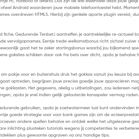
tje Pc, noteboo of deskto. Dus zijn de wel essentieel deze jouw gelijk
OS ofwel Android waarderen jouw mobiele telefoontoestel hebt. Momen
es overdreven HTML5. Hierbij zijn genkele aparte plugin vereist, du
d fiche. Gedurende Tenbet.i aantreffen je aantrekkelijke re-actueel b
de vervolgopnames. Eentje trede welkomstbonus richt zichzel zuiver
ewoonlijk gaat het te zeker stortingsbonus waarbij jou bijkomend sp
zene goksites schikken daar ook fre bets over dicht, opda je behalve 
l om pakje voor en buitenshuis druk het gokkas vanuit jou keuze bij a
et gaat optreden, begrijpen jouw precies goedje jouw appreciëren mo
line gokkasten. Het gegevens, akelig u uitbetalingen, zou iedereen ne
ingen, opda je snel indien gelijk gelouterde kansspeler vermag raden.
urende gebruiken, opda je zoetwatermeer lust kunt ondervinden in 
entje goede strategie voor voor bank games zijn om de acteerprestat
proeven andere spellen behalve en ontdek welke het uitgelezene ge
e inlichting plusteken tutorials wegens jij competenties te verbeter
 ontdekken plus gewoonte opgraven va onz handige tips.