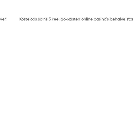
over
Kosteloos spins 5 reel gokkasten online casino’s behalve st