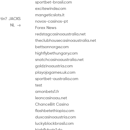
sportbet-brasil.com
excitewinde.com
mangeticslots.it
ortin? JACKS
novos-casinos-pt
NL
Forex News
redstagcasinoaustralia.net
theclubhousecasinoaustralia.net
bettsonnorge.com
highflybethungary.com
snatchcasinoaustralia.net
goldzinoaustria.com
playojogames.uk.com
sportbet-australia.com
test
amonbets1.fr
leoncasinoau.net
ChanceBit Casino
flashbetethiopia.com
duxcasinoaustria.com
luckyblockbrasil.com
highflybets1.de