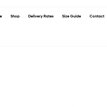
e
Shop
Delivery Rates
Size Guide
Contact