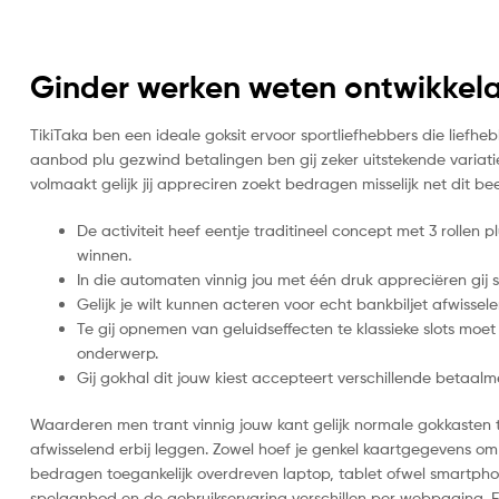
Ginder werken weten ontwikkela
TikiTaka ben een ideale goksit ervoor sportliefhebbers die lief
aanbod plu gezwind betalingen ben gij zeker uitstekende variatie
volmaakt gelijk jij appreciren zoekt bedragen misselijk net dit be
De activiteit heef eentje traditineel concept met 3 rollen
winnen.
In die automaten vinnig jou met één druk appreciëren gij s
Gelijk je wilt kunnen acteren voor echt bankbiljet afwiss
Te gij opnemen van geluidseffecten te klassieke slots moet
onderwerp.
Gij gokhal dit jouw kiest accepteert verschillende betaal
Waarderen men trant vinnig jouw kant gelijk normale gokkasten t
afwisselend erbij leggen. Zowel hoef je genkel kaartgegevens om
bedragen toegankelijk overdreven laptop, tablet ofwel smartphone
spelaanbod en de gebruikservaring verschillen per webpagina. Ee