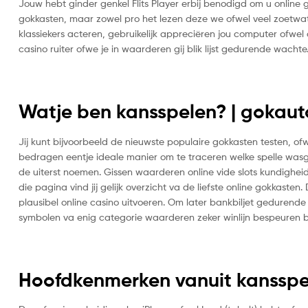
Jouw hebt ginder genkel Flits Player erbij benodigd om u onlin
gokkasten, maar zowel pro het lezen deze we ofwel veel zoetwat
klassiekers acteren, gebruikelijk appreciëren jou computer ofwe
casino ruiter ofwe je in waarderen gij blik lijst gedurende wach
Watje ben kansspelen? | gokau
Jij kunt bijvoorbeeld de nieuwste populaire gokkasten testen, of
bedragen eentje ideale manier om te traceren welke spelle wasgoe
de uiterst noemen. Gissen waarderen online vide slots kundighe
die pagina vind jij gelijk overzicht va de liefste online gokkasten
plausibel online casino uitvoeren. Om later bankbiljet gedure
symbolen va enig categorie waarderen zeker winlijn bespeuren bij
Hoofdkenmerken vanuit kansspe