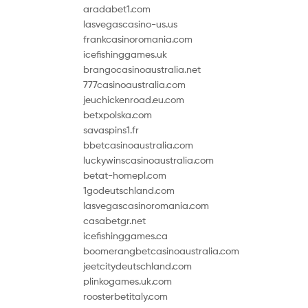
aradabet1.com
lasvegascasino-us.us
frankcasinoromania.com
icefishinggames.uk
brangocasinoaustralia.net
777casinoaustralia.com
jeuchickenroad.eu.com
betxpolska.com
savaspins1.fr
bbetcasinoaustralia.com
luckywinscasinoaustralia.com
betat-homepl.com
1godeutschland.com
lasvegascasinoromania.com
casabetgr.net
icefishinggames.ca
boomerangbetcasinoaustralia.com
jeetcitydeutschland.com
plinkogames.uk.com
roosterbetitaly.com