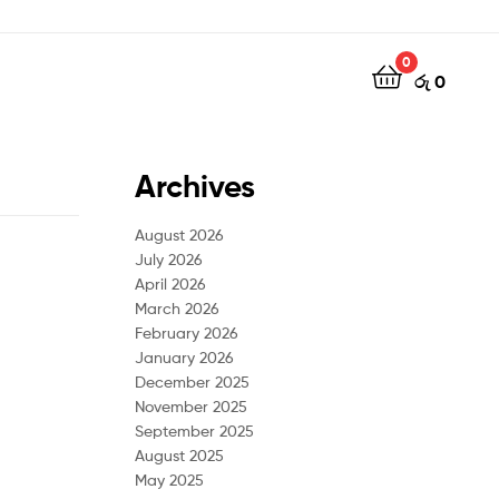
0
රු
0
Archives
August 2026
July 2026
April 2026
March 2026
February 2026
January 2026
December 2025
November 2025
September 2025
August 2025
May 2025