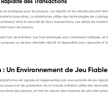
 Rapidité des Transactions
t pratiques pour les joueurs. Les dépôts et les retraits peuvent êtr
transferts bancaires. La plateforme utilise des technologies de crypta
antissant ainsi la sécurité de leurs transactions. Les délais de traite
tant pour les joueurs.
t fort de bdmbet. Les frais éventuels sont clairement indiqués, et l
me propose un service clientèle réactif et disponible pour répondre à to
n : Un Environnement de Jeu Fiable
 plateforme est agréée et réglementée par une autorité de jeu réputé
des joueurs et de prévention de la fraude. bdmbet utilise des technolo
inancières des joueurs, et met en œuvre des mesures de sécurité ava