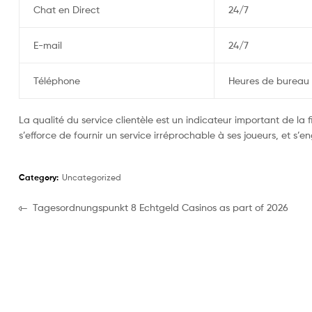
Chat en Direct
24/7
E-mail
24/7
Téléphone
Heures de bureau
La qualité du service clientèle est un indicateur important de la
s’efforce de fournir un service irréprochable à ses joueurs, et 
Category:
Uncategorized
Tagesordnungspunkt 8 Echtgeld Casinos as part of 2026