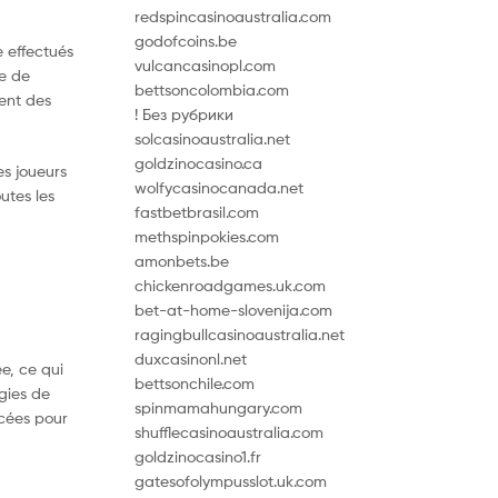
redspincasinoaustralia.com
godofcoins.be
e effectués
vulcancasinopl.com
ge de
bettsoncolombia.com
ment des
! Без рубрики
solcasinoaustralia.net
goldzinocasino.ca
es joueurs
wolfycasinocanada.net
utes les
fastbetbrasil.com
methspinpokies.com
amonbets.be
chickenroadgames.uk.com
bet-at-home-slovenija.com
ragingbullcasinoaustralia.net
duxcasinonl.net
e, ce qui
bettsonchile.com
gies de
spinmamahungary.com
ncées pour
shufflecasinoaustralia.com
goldzinocasino1.fr
gatesofolympusslot.uk.com