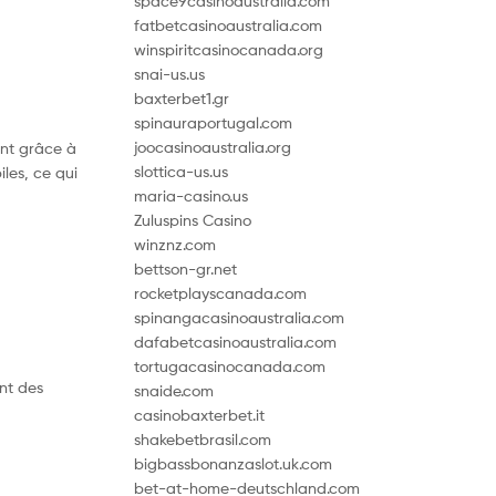
space9casinoaustralia.com
fatbetcasinoaustralia.com
winspiritcasinocanada.org
snai-us.us
baxterbet1.gr
spinauraportugal.com
joocasinoaustralia.org
ent grâce à
slottica-us.us
les, ce qui
maria-casino.us
Zuluspins Casino
winznz.com
bettson-gr.net
rocketplayscanada.com
spinangacasinoaustralia.com
dafabetcasinoaustralia.com
tortugacasinocanada.com
nt des
snaide.com
casinobaxterbet.it
shakebetbrasil.com
bigbassbonanzaslot.uk.com
bet-at-home-deutschland.com