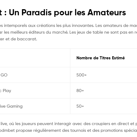
 : Un Paradis pour les Amateurs
es intemporels aux créations les plus innovantes. Les amateurs de ma
ar les meilleurs éditeurs du marché. Les jeux de table ne sont pas en r
ker et de baccarat.
Nombre de Titres Estimé
n GO
500+
c Play
80+
Live Gaming
50+
ve, où les joueurs peuvent interagir avec des croupiers en direct et p
 bdmbet propose régulièrement des tournois et des promotions spécia
.