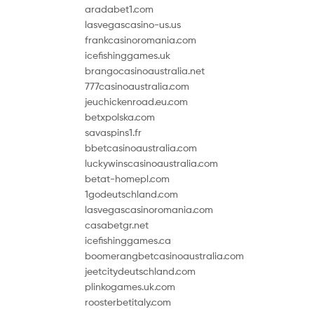
aradabet1.com
lasvegascasino-us.us
frankcasinoromania.com
icefishinggames.uk
brangocasinoaustralia.net
777casinoaustralia.com
jeuchickenroad.eu.com
betxpolska.com
savaspins1.fr
bbetcasinoaustralia.com
luckywinscasinoaustralia.com
betat-homepl.com
1godeutschland.com
lasvegascasinoromania.com
casabetgr.net
icefishinggames.ca
boomerangbetcasinoaustralia.com
jeetcitydeutschland.com
plinkogames.uk.com
roosterbetitaly.com