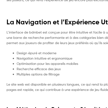
La Navigation et l’Expérience Util
L’interface de bdmbet est conçue pour être intuitive et facile à u
une barre de recherche performante et à des catégories bien déf
permet aux joueurs de profiter de leurs jeux préférés où qu’ils soi
Design épuré et moderne
Navigation intuitive et ergonomique
Optimisation pour les appareils mobiles
Recherche efficace des jeux
Multiples options de filtrage
Le site web est disponible en plusieurs langues, ce qui rend la 
pages est rapide, ce qui contribue à une expérience de jeu fluid