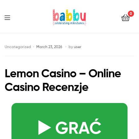
0
Babbu.lk
Uncategorized
March 23, 2026
by
user
Lemon Casino – Online
Casino Recenzje
▶️ GRAĆ