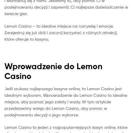
i skontaktuj się z nami. Jesteśmy tu, aby pomóc Ci w
podejmowaniu decyzji i zapewnić Ci najlepsze doświadczenie w
świecie gier.
Lemon Casino – to idealne miejsce na rozrywkę i emocje.
Zarejestruj się już dziś i zacznij korzystać z różnych atrakcji,
które oferuje to kasyno.
Wprowadzenie do Lemon
Casino
Jeśli szukasz najlepszego kasyna online, to Lemon Casino jest
idealnym wyborem. Wprowadzenie do Lemon Casino to idealne
miejsce, aby poznać jego zalety i wady. W tym artykule
przedstawimy wstęp do Lemon Casino, aby pomóc w
podejmowaniu decyzji o jego wyborze.
Lemon Casino to jeden z najpopularniejszych kasyn online, które