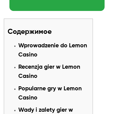
Содержимое
Wprowadzenie do Lemon
Casino
Recenzja gier w Lemon
Casino
Popularne gry w Lemon
Casino
Wady i zalety gier w