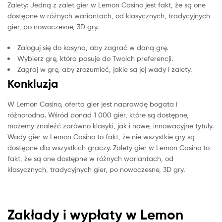
Zalety: Jedną z zalet gier w Lemon Casino jest fakt, że są one
dostępne w różnych wariantach, od klasycznych, tradycyjnych
gier, po nowoczesne, 3D gry.
Zaloguj się do kasyna, aby zagrać w daną grę.
Wybierz grę, która pasuje do Twoich preferencji.
Zagraj w grę, aby zrozumieć, jakie są jej wady i zalety.
Konkluzja
W Lemon Casino, oferta gier jest naprawdę bogata i
różnorodna. Wśród ponad 1 000 gier, które są dostępne,
możemy znaleźć zarówno klasyki, jak i nowe, innowacyjne tytuły.
Wady gier w Lemon Casino to fakt, że nie wszystkie gry są
dostępne dla wszystkich graczy. Zalety gier w Lemon Casino to
fakt, że są one dostępne w różnych wariantach, od
klasycznych, tradycyjnych gier, po nowoczesne, 3D gry.
Zakłady i wypłaty w Lemon