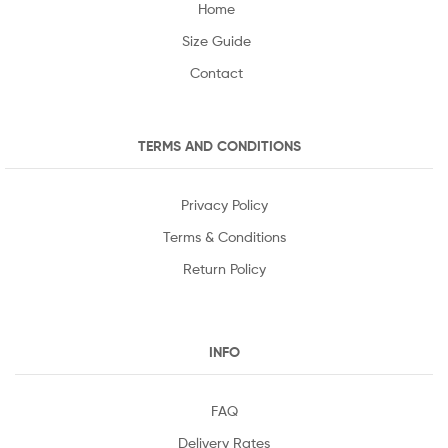
Home
Size Guide
Contact
TERMS AND CONDITIONS
Privacy Policy
Terms & Conditions
Return Policy
INFO
FAQ
Delivery Rates